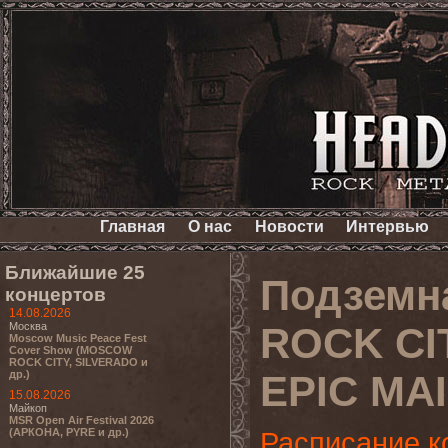
Главная
О нас
Новости
Интервью
Ближайшие 25
Подземн
концертов
14.08.2026
Москва
ROCK CI
Moscow Music Peace Fest
Cover Show (MOSCOW
ROCK CITY, SILVERADO и
др.)
EPIC MA
15.08.2026
Майкоп
MSR Open Air Festival 2026
(АРКОНА, PYRE и др.)
Расписание к