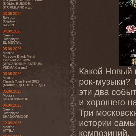
Открытие метал сезона
(KOMA, BUICIDE,
STORMLAND и др.)
03.09.2026
Белград
(Сербия)
RAVEN
04.09.2026
Санкт-
Петербург
EL MENTAL
05.09.2026
Москва
Moscow Black Metal
Convention 2026
(ARCANORUM ASTRUM,
VEDMAK и др.)
Какой Новый г
05.09.2026
Москва
рок-музыки?
Thrash Your Head 2026
(МАФИЯ, ДЕБОШЪ и др.)
эти два собы
05.09.2026
Москва
SHADOWMOOR
и хорошего н
06.09.2026
Санкт-
Три московск
Петербург
SHADOWMOOR
истории самы
12.09.2026
Москва
композиций.
ATTILA