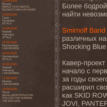
12.09.2026
Более бодрой
Москва
REPUS TUTO MATOS,
RAZMOTCHIKI KATUSHEK
найти невозм
13.09.2026
Санкт-
Петербург
ATTILA
Smirnoff Band
14.09.2026
Нижний
Новгород
различных нап
ATTILA
14.09.2026
Shocking Blu
Екатеринбург
I AM MORBID
16.09.2026
Екатеринбург
ATTILA
Кавер-проект
16.09.2026
Нижний
начало с пер
Новгород
I AM MORBID
за годы свое
17.09.2026
Москва
I AM MORBID
расширил сво
18.09.2026
Пенза
как SKID RO
Жатва (MONTEFAUCON,
FOLLOW THE SUNRISE,
THE KOLOSS)
JOVI, PANTE