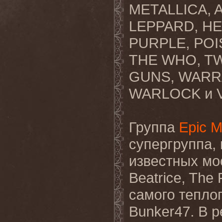
METALLICA, 
LEPPARD, HE
PURPLE, POI
THE WHO, TWI
GUNS, WARR
WARLOCK и V
Группа
Epic M
супергруппа,
известных мо
Beatrice, The 
самого теплог
Bunker47. В р