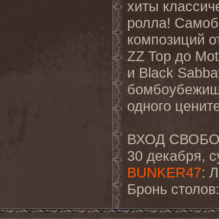
хиты классиче
ролла! Самоб
композиций от
ZZ Top до Mot
и Black Sabb
бомбоубежища
одного ценит
ВХОД СВОБ
30 декабря, с
BUNKER47
: 
Бронь столов: