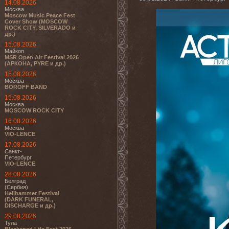
14.08.2026
Москва
Moscow Music Peace Fest
Cover Show (MOSCOW
ROCK CITY, SILVERADO и
др.)
15.08.2026
Майкоп
MSR Open Air Festival 2026
(АРКОНА, PYRE и др.)
15.08.2026
Москва
BOROFF BAND
15.08.2026
Москва
MOSCOW ROCK CITY
16.08.2026
Москва
VIO-LENCE
17.08.2026
Санкт-
Петербург
VIO-LENCE
28.08.2026
Белград
(Сербия)
Hellhammer Festival
(DARK FUNERAL,
DISCHARGE и др.)
29.08.2026
Тула