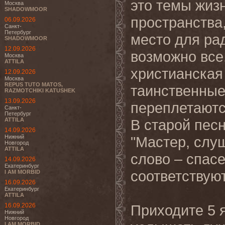
это темы
жизн
Москва
SHADOWMOOR
пространства,
06.09.2026
Санкт-
Петербург
место для рад
SHADOWMOOR
12.09.2026
возможно все
Москва
ATTILA
христианская
12.09.2026
Москва
REPUS TUTO MATOS,
таинственные
RAZMOTCHIKI KATUSHEK
13.09.2026
переплетаются
Санкт-
Петербург
ATTILA
В старой песн
14.09.2026
Нижний
"Мастер, слуш
Новгород
ATTILA
слово – спасе
14.09.2026
Екатеринбург
соответствую
I AM MORBID
16.09.2026
Екатеринбург
ATTILA
16.09.2026
Приходите 5 я
Нижний
Новгород
I AM MORBID