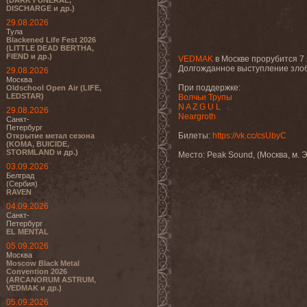
(DARK FUNERAL,
DISCHARGE и др.)
29.08.2026
Тула
Blackened Life Fest 2026
(LITTLE DEAD BERTHA,
FIEND и др.)
VEDMAK
в Москве прорубится 7 
Долгожданное выступление злоб
29.08.2026
Москва
При поддержке:
Oldschool Open Air (LIFE,
LEDSTAR)
Волчьи Трупы
N A Z G U L
29.08.2026
Neargroth
Санкт-
Петербург
Билеты:
https://vk.cc/csUbyC
Открытие метал сезона
(KOMA, BUICIDE,
STORMLAND и др.)
Место: Peak Sound, (Москва, м. 
03.09.2026
Белград
(Сербия)
RAVEN
04.09.2026
Санкт-
Петербург
EL MENTAL
05.09.2026
Москва
Moscow Black Metal
Convention 2026
(ARCANORUM ASTRUM,
VEDMAK и др.)
05.09.2026