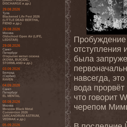
(DARK FUNERAL,
DISCHARGE и др.)
29.08.2026
Тула
Blackened Life Fest 2026
(LITTLE DEAD BERTHA,
FIEND и др.)
29.08.2026
Москва
Oldschool Open Air (LIFE,
Пробуждение
LEDSTAR)
29.08.2026
отступления и
Санкт-
Петербург
была запруже
Открытие метал сезона
(KOMA, BUICIDE,
STORMLAND и др.)
первоначальн
03.09.2026
Белград
навсегда, это 
(Сербия)
RAVEN
вода прорвёт 
04.09.2026
Санкт-
Петербург
что говорит W
EL MENTAL
05.09.2026
черепом Мимир
Москва
Moscow Black Metal
Convention 2026
(ARCANORUM ASTRUM,
VEDMAK и др.)
В последние Й
05.09.2026