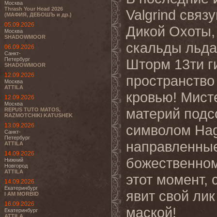
Москва
Thrash Your Head 2026
Valgrind свя
(МАФИЯ, ДЕБОШЪ и др.)
05.09.2026
Дикой Охоты,
Москва
SHADOWMOOR
скальды льда 
06.09.2026
Санкт-
Петербург
Шторм 13ти г
SHADOWMOOR
12.09.2026
пространство 
Москва
ATTILA
кровью! Мист
12.09.2026
Москва
материй подс
REPUS TUTO MATOS,
RAZMOTCHIKI KATUSHEK
13.09.2026
символом Hag
Санкт-
Петербург
направленные
ATTILA
14.09.2026
божественном
Нижний
Новгород
ATTILA
этот момент,
14.09.2026
Екатеринбург
явит свой лик
I AM MORBID
16.09.2026
маской!
Екатеринбург
ATTILA