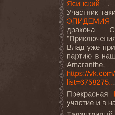
Ясинский
, я
Участник так
ЭПИДЕМИЯ
-
дракона 
"Приключени
Влад уже при
партию в на
Amaranthe.
https://vk.co
list=6758275..
.
Прекрасная
участие и в н
Талантливы