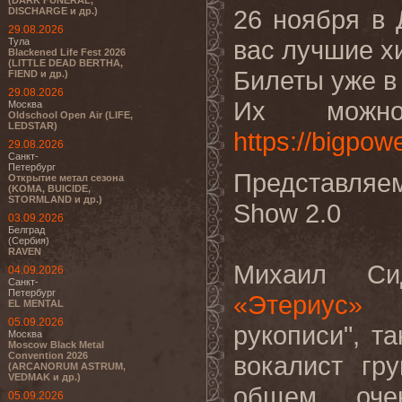
(DARK FUNERAL,
26 ноября в
DISCHARGE и др.)
29.08.2026
вас лучшие хи
Тула
Blackened Life Fest 2026
(LITTLE DEAD BERTHA,
Билеты уже в
FIEND и др.)
29.08.2026
Их можно
Москва
Oldschool Open Air (LIFE,
LEDSTAR)
https://bigpow
29.08.2026
Санкт-
Петербург
Представляе
Открытие метал сезона
(KOMA, BUICIDE,
STORMLAND и др.)
Show 2.0
03.09.2026
Белград
(Сербия)
RAVEN
Михаил Си
04.09.2026
Санкт-
Петербург
«Этериус»
EL MENTAL
05.09.2026
рукописи", т
Москва
Moscow Black Metal
Convention 2026
вокалист г
(ARCANORUM ASTRUM,
VEDMAK и др.)
общем, оче
05.09.2026