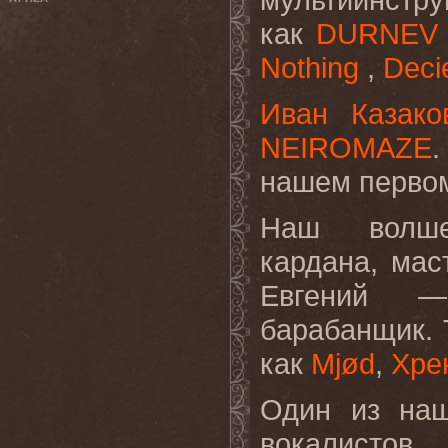
как
DURNEV
Nothing
,
Deci
Иван Казако
NEIROMAZE
нашем первом
Наш волшеб
кардана, ма
Евгений —
барабанщик. 
как
Mjød
,
Хре
Один из наш
вокалистов