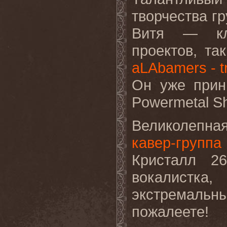
творчества гр
Витя — кла
проектов, та
aLAbamers - tr
Он уже прин
Powermetal S
Великолепн
кавер-группа 
Кристалл 2
вокалистк
экстремал
пожалеете!