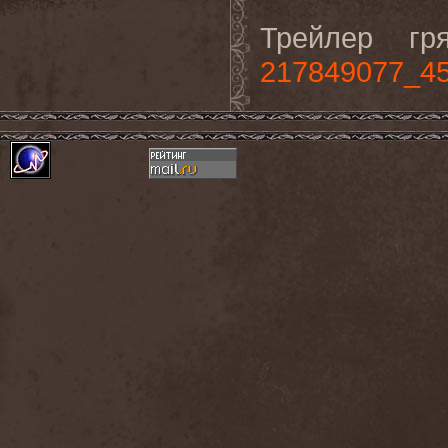
Трейлер г
217849077_4