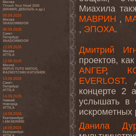
Москва
Миахила такж
Thrash Your Head 2026
(МАФИЯ, ДЕБОШЪ и др.)
05.09.2026
МАВРИН
,
MA
Москва
SHADOWMOOR
,
ЭПОХА
.
06.09.2026
Санкт-
Петербург
SHADOWMOOR
Дмитрий Игн
12.09.2026
Москва
ATTILA
проектов, ка
12.09.2026
Москва
АNГЕР
,
К
REPUS TUTO MATOS,
RAZMOTCHIKI KATUSHEK
EVERLOST
. 
13.09.2026
Санкт-
Петербург
концерте 2 
ATTILA
14.09.2026
услышать в 
Нижний
Новгород
ATTILA
искрометных 
14.09.2026
Екатеринбург
I AM MORBID
Данила Дур
16.09.2026
Екатеринбург
мультиинстру
ATTILA