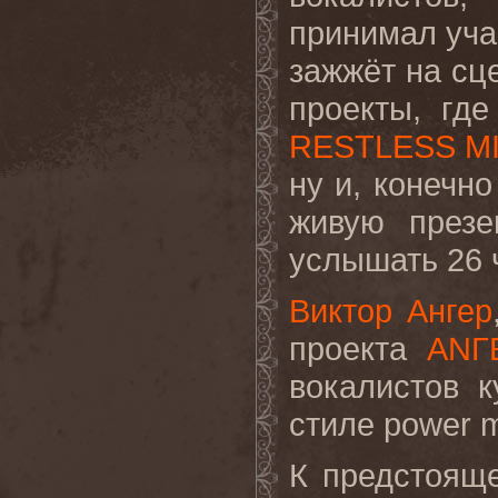
принимал уча
зажжёт на сц
проекты, гд
RESTLESS M
ну и, конечн
живую презе
услышать 26 
Виктор Ангер
проекта
АNГ
вокалистов к
стиле power 
К предстоящ