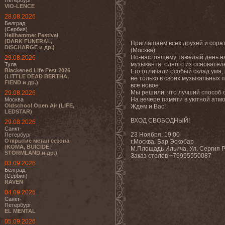
Петербург
VIO-LENCE
28.08.2026
Белград
(Сербия)
Hellhammer Festival
(DARK FUNERAL,
Приглашаем всех друзей и сорат
DISCHARGE и др.)
(Москва).
По-настоящему тяжёлый день на
29.08.2026
музыканта, одного из основател
Тула
Blackened Life Fest 2026
Его отличали особый склад ума
(LITTLE DEAD BERTHA,
не только в своих музыкальных п
FIEND и др.)
все новое.
Мы решили, что лучший способ о
29.08.2026
На вечере памяти в уютной атмо
Москва
Oldschool Open Air (LIFE,
Ждем и Вас!
LEDSTAR)
ВХОД СВОБОДНЫЙ!
29.08.2026
Санкт-
23 Ноября, 19:00
Петербург
Открытие метал сезона
г.Москва, Бар Эскобар
(KOMA, BUICIDE,
М.Площадь Ильича, Ул. Сергия Р
STORMLAND и др.)
Заказ столов +79995550087
03.09.2026
Белград
(Сербия)
RAVEN
04.09.2026
Санкт-
Петербург
EL MENTAL
05.09.2026