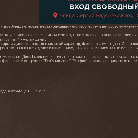
ников Алексея, людей неравнодушных к его творчеству и непростому жизненно
стал для многих из нас 21 июня
сего года - не стало на нашем свете Алексея
ей группы "Тяжёлый день".
, широта души, непростой и сильный характер, бешеная самоотдача. Он прош
роектах, но и во всех делах и начинаниях, за которые брался. Он не боялся
тметить его День Рождения и почтить его память - это напомнить всем о его
сфере выступят группы "Тяжёлый день", "Мафия", а также специальные гости:
адонежского, д 15-17, с17