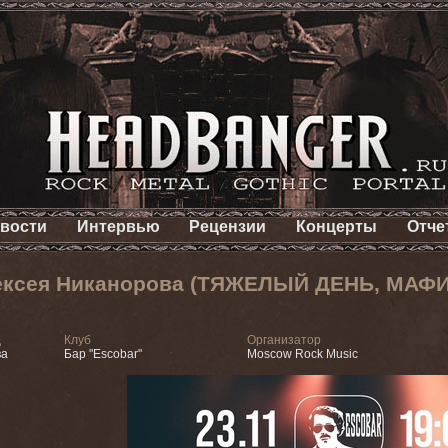
вости
Интервью
Рецензии
Концерты
Отче
ексея Никанорова (ТЯЖЕЛЫЙ ДЕНЬ, МАФ
д
Клуб
Организатор
ва
Бар "Escobar"
Moscow Rock Music