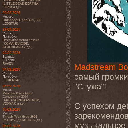
Blackened Life Fest 2026
(LITTLE DEAD BERTHA,
FIEND и др.)
29.08.2026
Москва
Oldschool Open Air (LIFE,
LEDSTAR)
29.08.2026
Санкт-
Петербург
Открытие метал сезона
(KOMA, BUICIDE,
STORMLAND и др.)
03.09.2026
Белград
(Сербия)
RAVEN
Madstream Bo
04.09.2026
Санкт-
самый громки
Петербург
EL MENTAL
"Стужа"!
05.09.2026
Москва
Moscow Black Metal
Convention 2026
(ARCANORUM ASTRUM,
С успехом деб
VEDMAK и др.)
05.09.2026
зарекомендов
Москва
Thrash Your Head 2026
(МАФИЯ, ДЕБОШЪ и др.)
музыкальное 
05.09.2026