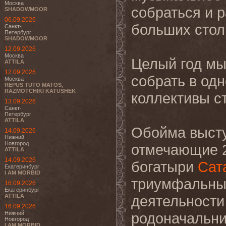
Москва
собраться и 
SHADOWMOOR
06.09.2026
больших стол
Санкт-
Петербург
SHADOWMOOR
12.09.2026
Москва
Целый год мы
ATTILA
12.09.2026
собрать в од
Москва
REPUS TUTO MATOS,
RAZMOTCHIKI KATUSHEK
коллективы с
13.09.2026
Санкт-
Петербург
ATTILA
Обойма выст
14.09.2026
Нижний
Новгород
отмечающие 2
ATTILA
14.09.2026
богатыри
Сат
Екатеринбург
I AM MORBID
триумфальны
16.09.2026
Екатеринбург
ATTILA
деятельности
16.09.2026
Нижний
родоначальник
Новгород
I AM MORBID