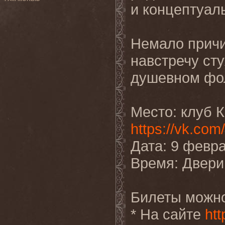
и концептуа
Немало причи
навстречу ст
душевном фо
Место: клуб К
https://vk.co
Дата: 9 февра
Время: Двери 
Билеты можно
* На сайте
ht