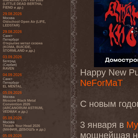
Blackened Life Fest 2026
(LITTLE DEAD BERTHA,
FIEND и др.)
29.08.2026
Москва
Oldschool Open Air (LIFE,
LEDSTAR)
29.08.2026
Санкт-
Петербург
Открытие метал сезона
(KOMA, BUICIDE,
STORMLAND и др.)
03.09.2026
Белград
(Сербия)
RAVEN
Happy New Pu
04.09.2026
Санкт-
NeForMaT
Петербург
EL MENTAL
05.09.2026
Москва
Moscow Black Metal
С новым годо
Convention 2026
(ARCANORUM ASTRUM,
VEDMAK и др.)
05.09.2026
3 января в
Му
Москва
Thrash Your Head 2026
(МАФИЯ, ДЕБОШЪ и др.)
мощнейшая но
05.09.2026