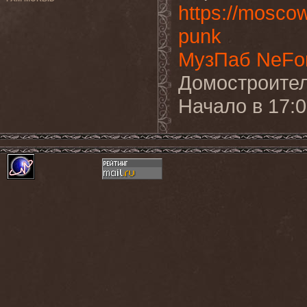
https://mosco
punk
МузПаб NeFo
Домостроител
Начало в 17: