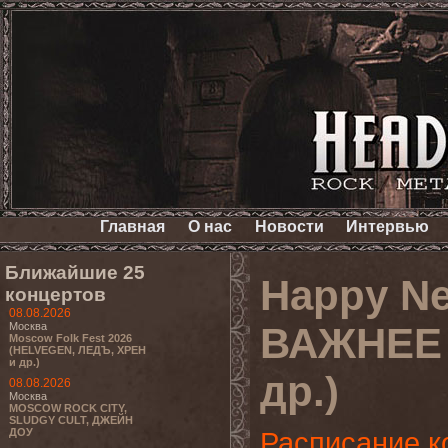
Главная
О нас
Новости
Интервью
Ближайшие 25
Happy N
концертов
08.08.2026
Москва
ВАЖНЕЕ
Moscow Folk Fest 2026
(HELVEGEN, ЛЕДЪ, ХРЕН
и др.)
др.)
08.08.2026
Москва
MOSCOW ROCK CITY,
SLUDGY CULT, ДЖЕЙН
ДОУ
Расписание к