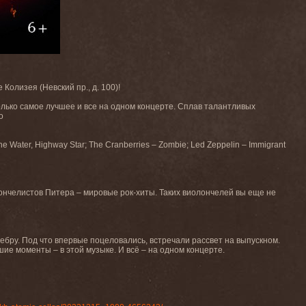
Колизея (Невский пр., д. 100)!
лько самое лучшее и все на одном концерте. Сплав талантливых
о
e Water, Highway Star; The Cranberries – Zombie; Led Zeppelin – Immigrant
ончелистов Питера – мировые рок-хиты. Таких виолончелей вы еще не
гебру. Под что впервые поцеловались, встречали рассвет на выпускном.
шие моменты – в этой музыке. И всё – на одном концерте.