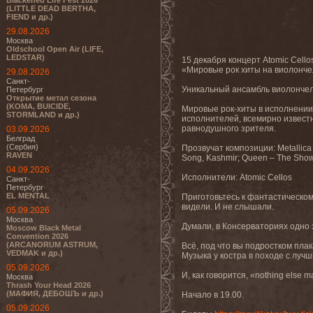
Blackened Life Fest 2026
(LITTLE DEAD BERTHA,
FIEND и др.)
29.08.2026
Москва
Oldschool Open Air (LIFE,
LEDSTAR)
15 декабря концерт Atomic Cello
«Мировые рок хиты на виолонч
29.08.2026
Санкт-
Уникальный ансамбль виолончелей
Петербург
Открытие метал сезона
(KOMA, BUICIDE,
Мировые рок-хиты в исполнении
STORMLAND и др.)
исполнителей, всемирно известн
равнодушного зрителя.
03.09.2026
Белград
(Сербия)
Прозвучат композиции: Metallica 
RAVEN
Song, Kashmir; Queen – The Show 
04.09.2026
Исполнители: Atomic Cellos
Санкт-
Петербург
EL MENTAL
Приготовьтесь к фантастическом
видели. И не слышали.
05.09.2026
Москва
Думали, в Консерваториях одно
Moscow Black Metal
Convention 2026
(ARCANORUM ASTRUM,
Всё, под что вы подростком плак
VEDMAK и др.)
Музыка у костра в походе с лучш
05.09.2026
И, как говорится, «nothing else ma
Москва
Thrash Your Head 2026
(МАФИЯ, ДЕБОШЪ и др.)
Начало в 19.00.
05.09.2026