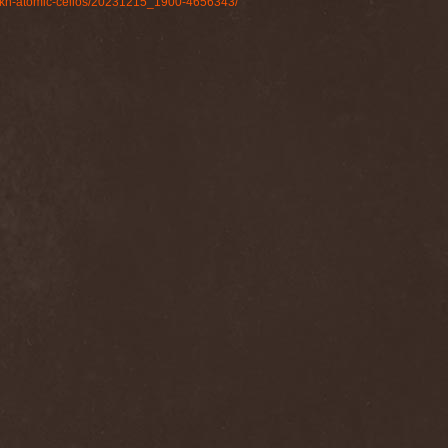
elyakh-atomic-cellos/20231215_1900-4656343/