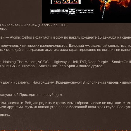
s в «Колизей – Арене» (Невский пр., 100)
елях»
 — Atomic Cellos в фантастическом по накалу концерте 15 декабря на сцене 
 популярных питерских виолончелистов. Широкий музыкальный спектр, всё то
ых мелодий и прекрасная акустика зала гарантированно не оставит ни одног
– Nothing Else Matters, AC/DC – Highway to Hell, TNT; Deep Purple – Smoke On th
Must Go On, Nirvana – Smells Like Teen Spirit и многое другое!
у шоу и к самому… Настоящему...Кры-ше-сно-су! В исполнении ядерных виол
 занудство? Приходите – переубедим.
али в комнате. Всё, что родители грозились выбросить, если не подтянете ал
ими друзьями. Музыка нового утра после бессонной ночи в рок-клубе. Все луч
tters».