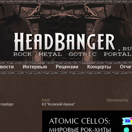
вости
Интервью
Рецензии
Концерты
Отче
Клуб
Организатор
етербург
КЗ "Колизей Арена"