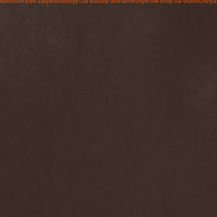
ticket/koncertnye-zaly/koncertnyy-zal-kolizey-arena/mirovye-rok-khity-na-violonch