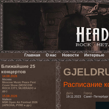
Главная
О нас
Новости
Интервью
Ближайшие 25
GJELDR
концертов
14.08.2026
Москва
Расписание к
Moscow Music Peace Fest
Cover Show (MOSCOW
ROCK CITY, SILVERADO и
др.)
Дата
Город
15.08.2026
19.11.2023
Санкт- Петербург
Майкоп
MSR Open Air Festival 2026
(АРКОНА, PYRE и др.)