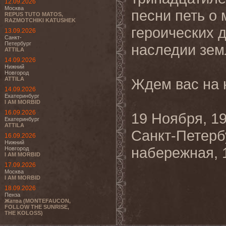
12.09.2026
Москва
песни петь о 
REPUS TUTO MATOS,
RAZMOTCHIKI KATUSHEK
героических 
13.09.2026
Санкт-
Петербург
наследии зем
ATTILA
14.09.2026
Нижний
Новгород
ATTILA
Ждем вас на 
14.09.2026
Екатеринбург
I AM MORBID
16.09.2026
19 Ноября, 19
Екатеринбург
ATTILA
Санкт-Петерб
16.09.2026
Нижний
набережная, 
Новгород
I AM MORBID
17.09.2026
Москва
I AM MORBID
18.09.2026
Пенза
Жатва (MONTEFAUCON,
FOLLOW THE SUNRISE,
THE KOLOSS)