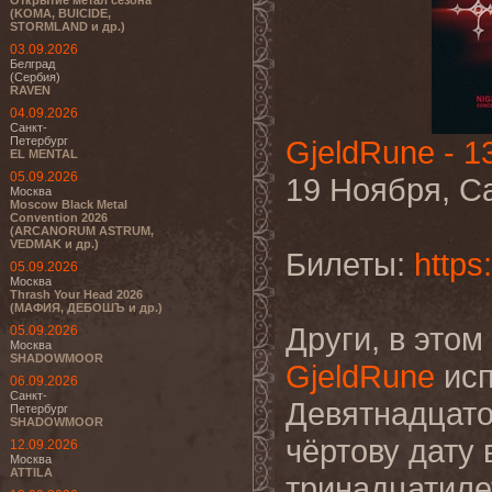
Открытие метал сезона
(KOMA, BUICIDE,
STORMLAND и др.)
03.09.2026
Белград
(Сербия)
RAVEN
04.09.2026
Санкт-
Петербург
GjeldRune - 1
EL MENTAL
05.09.2026
19 Ноября, Са
Москва
Moscow Black Metal
Convention 2026
(ARCANORUM ASTRUM,
VEDMAK и др.)
Билеты:
https
05.09.2026
Москва
Thrash Your Head 2026
(МАФИЯ, ДЕБОШЪ и др.)
Други, в этом
05.09.2026
Москва
SHADOWMOOR
GjeldRune
исп
06.09.2026
Санкт-
Девятнадцато
Петербург
SHADOWMOOR
чёртову дату 
12.09.2026
Москва
ATTILA
тринадцатиле