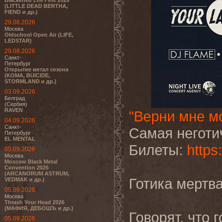
Blackened Life Fest 2026
(LITTLE DEAD BERTHA,
FIEND и др.)
29.08.2026
Москва
Oldschool Open Air (LIFE,
LEDSTAR)
29.08.2026
Санкт-
Петербург
Открытие метал сезона
(KOMA, BUICIDE,
STORMLAND и др.)
03.09.2026
Белград
(Сербия)
RAVEN
"Верни мне м
04.09.2026
Санкт-
Cамая неготи
Петербург
EL MENTAL
Билеты:
https
05.09.2026
Москва
Moscow Black Metal
Convention 2026
(ARCANORUM ASTRUM,
Готика мертва
VEDMAK и др.)
05.09.2026
Москва
Thrash Your Head 2026
(МАФИЯ, ДЕБОШЪ и др.)
Говорят, что 
05.09.2026