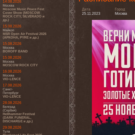
14.08.2026
Москва
Moscow Music Peace Fest
Дата
Город
Cover Show (MOSCOW
25.11.2023
Москва
ROCK CITY, SILVERADO и
др.)
15.08.2026
Майкоп
MSR Open Air Festival 2026
(АРКОНА, PYRE и др.)
15.08.2026
Москва
BOROFF BAND
15.08.2026
Москва
MOSCOW ROCK CITY
16.08.2026
Москва
VIO-LENCE
17.08.2026
Санкт-
Петербург
VIO-LENCE
28.08.2026
Белград
(Сербия)
Hellhammer Festival
(DARK FUNERAL,
DISCHARGE и др.)
29.08.2026
Тула