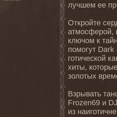
лучшем ее пр
Откройте сер
атмосферой, 
ключом к тай
помогут Dark S
готической к
хиты, которы
золотых време
Взрывать танц
Frozen69 и D
из наиготичн