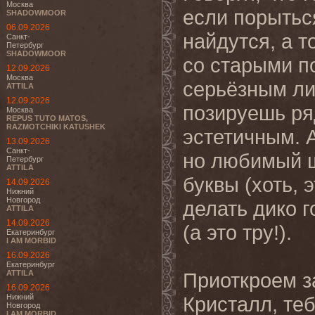
Москва
если порытьс
SHADOWMOOR
06.09.2026
найдутся, а т
Санкт-
Петербург
SHADOWMOOR
со старыми п
12.09.2026
Москва
серьёзным ли
ATTILA
12.09.2026
позируешь ря
Москва
REPUS TUTO MATOS,
RAZMOTCHIKI KATUSHEK
эстетичным. 
13.09.2026
Санкт-
но любимый ш
Петербург
ATTILA
буквы (хоть, э
14.09.2026
Нижний
Новгород
делать дико 
ATTILA
14.09.2026
(а это тру!).
Екатеринбург
I AM MORBID
16.09.2026
Екатеринбург
ATTILA
Приоткроем з
16.09.2026
Нижний
Кристалл, теб
Новгород
I AM MORBID