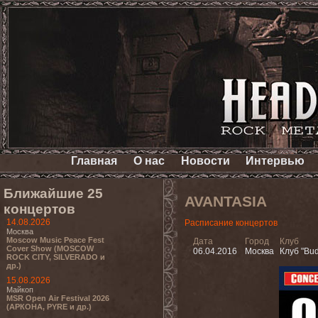
Главная
О нас
Новости
Интервью
Ближайшие 25
AVANTASIA
концертов
14.08.2026
Расписание концертов
Москва
Moscow Music Peace Fest
Дата
Город
Клуб
Cover Show (MOSCOW
06.04.2016
Москва
Клуб "Bud
ROCK CITY, SILVERADO и
др.)
15.08.2026
Майкоп
MSR Open Air Festival 2026
(АРКОНА, PYRE и др.)