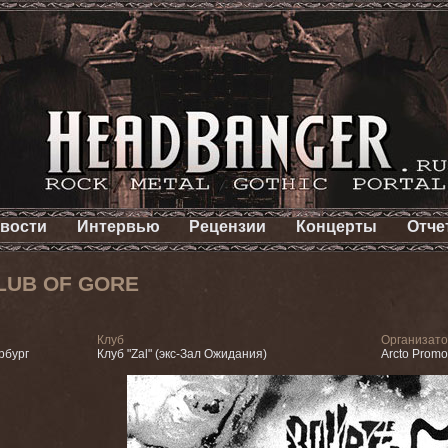
вости
Интервью
Рецензии
Концерты
Отче
LUB OF GORE
Клуб
Организат
рбург
Клуб "Zal" (экс-Зал Ожидания)
Arcto Promo