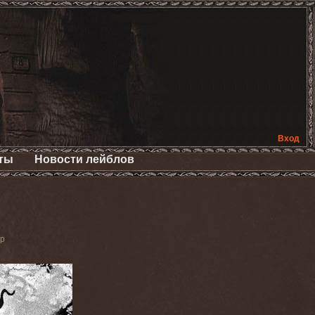
Вход
ты
Новости лейблов
ор