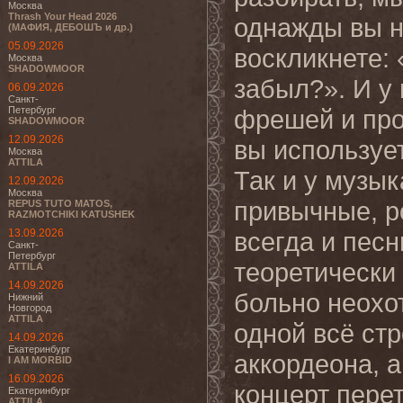
Москва
Thrash Your Head 2026
однажды вы н
(МАФИЯ, ДЕБОШЪ и др.)
05.09.2026
воскликнете: 
Москва
SHADOWMOOR
забыл?». И у 
06.09.2026
Санкт-
Петербург
фрешей и про
SHADOWMOOR
12.09.2026
вы использует
Москва
ATTILA
Так и у музык
12.09.2026
Москва
привычные, р
REPUS TUTO MATOS,
RAZMOTCHIKI KATUSHEK
13.09.2026
всегда и песн
Санкт-
Петербург
теоретически 
ATTILA
14.09.2026
больно неохот
Нижний
Новгород
ATTILA
одной всё стр
14.09.2026
Екатеринбург
аккордеона, а
I AM MORBID
16.09.2026
концерт перет
Екатеринбург
ATTILA