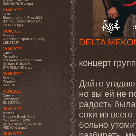
(DARK FUNERAL,
DISCHARGE и др.)
29.08.2026
Тула
Blackened Life Fest 2026
(LITTLE DEAD BERTHA,
FIEND и др.)
29.08.2026
Москва
Oldschool Open Air (LIFE,
DELTA MEKO
LEDSTAR)
29.08.2026
Санкт-
Петербург
концерт груп
Открытие метал сезона
(KOMA, BUICIDE,
STORMLAND и др.)
03.09.2026
Белград
Дайте угадаю
(Сербия)
RAVEN
но вы ей не п
04.09.2026
Санкт-
Петербург
радость была
EL MENTAL
05.09.2026
соки из всего
Москва
Moscow Black Metal
Convention 2026
больно утоми
(ARCANORUM ASTRUM,
VEDMAK и др.)
разбирать, мы
05.09.2026