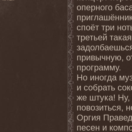
оперного баса
приглашённик
споёт три нот
третьей такая
задолбаешься
привычную, 
программу.
Но иногда му
и собрать со
же штука! Ну,
повозиться, н
Оргия Правед
песен и комп