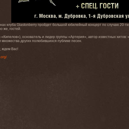
тенах клуба Glastonberry пройдет большой юбилейный концерт по случаю 20-
о же, гостей.
x-«Кипелов»), основатель и лидер
группы «Артерия», автор известных хитов:
 и множества других полюбившихся публике песен.
y, ждем Вас!
.org/