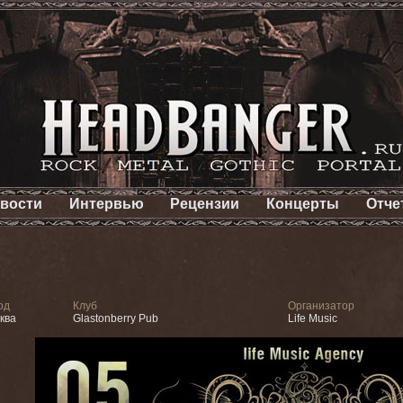
вости
Интервью
Рецензии
Концерты
Отче
од
Клуб
Организатор
ква
Glastonberry Pub
Life Music