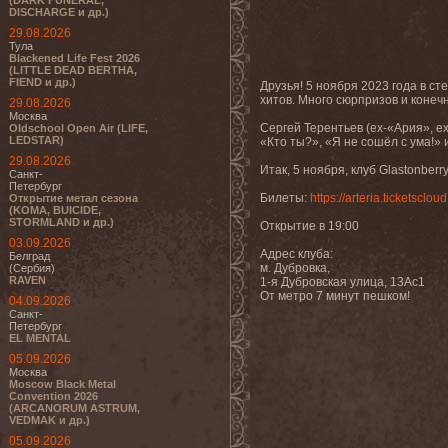
(DARK FUNERAL,
DISCHARGE и др.)
29.08.2026
Тула
Blackened Life Fest 2026
(LITTLE DEAD BERTHA,
FIEND и др.)
Друзья! 5 ноября 2023 года в с
хитов. Много сюрпризов и конечн
29.08.2026
Москва
Сергей Терентьев (ex-«Ария», e
Oldschool Open Air (LIFE,
LEDSTAR)
«Кто ты?», «Я не сошёл с ума!»
29.08.2026
Итак, 5 ноября, клуб Glastonberr
Санкт-
Петербург
Билеты:
https://arteria.ticketscloud
Открытие метал сезона
(KOMA, BUICIDE,
STORMLAND и др.)
Открытие в 19:00
03.09.2026
Адрес клуба:
Белград
м. Дубровка,
(Сербия)
RAVEN
1-я Дубровская улица, 13Ас1
От метро 7 минут пешком!
04.09.2026
Санкт-
Петербург
EL MENTAL
05.09.2026
Москва
Moscow Black Metal
Convention 2026
(ARCANORUM ASTRUM,
VEDMAK и др.)
05.09.2026