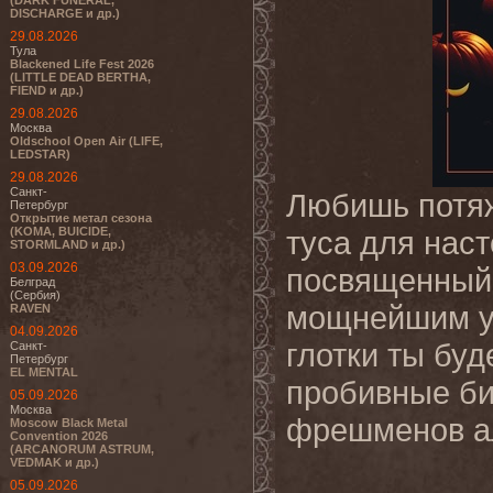
(DARK FUNERAL,
DISCHARGE и др.)
29.08.2026
Тула
Blackened Life Fest 2026
(LITTLE DEAD BERTHA,
FIEND и др.)
29.08.2026
Москва
Oldschool Open Air (LIFE,
LEDSTAR)
29.08.2026
Санкт-
Любишь потяж
Петербург
Открытие метал сезона
(KOMA, BUICIDE,
туса для нас
STORMLAND и др.)
03.09.2026
посвященный 
Белград
(Сербия)
мощнейшим уг
RAVEN
04.09.2026
глотки ты бу
Санкт-
Петербург
EL MENTAL
пробивные бит
05.09.2026
Москва
фрешменов ал
Moscow Black Metal
Convention 2026
(ARCANORUM ASTRUM,
VEDMAK и др.)
05.09.2026