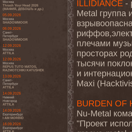
ILLIDIANCE
- 
Москва
Thrash Your Head 2026
(МАФИЯ, ДЕБОШЪ и др.)
Metal группа 
05.09.2026
Москва
взрывоопасна
SHADOWMOOR
06.09.2026
риффов,элект
Санкт-
Петербург
SHADOWMOOR
плечами музы
12.09.2026
Москва
просторах ро
ATTILA
12.09.2026
тысячи покло
Москва
REPUS TUTO MATOS,
RAZMOTCHIKI KATUSHEK
и интернацион
13.09.2026
Санкт-
Maxi (Hacktivis
Петербург
ATTILA
14.09.2026
Нижний
BURDEN OF 
Новгород
ATTILA
14.09.2026
Nu-Metal ком
Екатеринбург
I AM MORBID
"Проект испо
16.09.2026
Екатеринбург
ATTILA