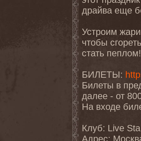
драйва еще б
Устроим жари
чтобы сгореть
стать пеплом!
БИЛЕТЫ:
http
Билеты в пред
далее - от 800
На входе биле
Клуб: Live Sta
Адрес: Москва,