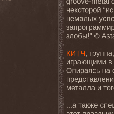
groove-metal 
некоторой “ис
немалых успе
запрограммир
злобы!" © Asta
КИТЧ
, групп
играющими в 
Опираясь на 
представлени
металла и тог
...а также сп
этот праздни