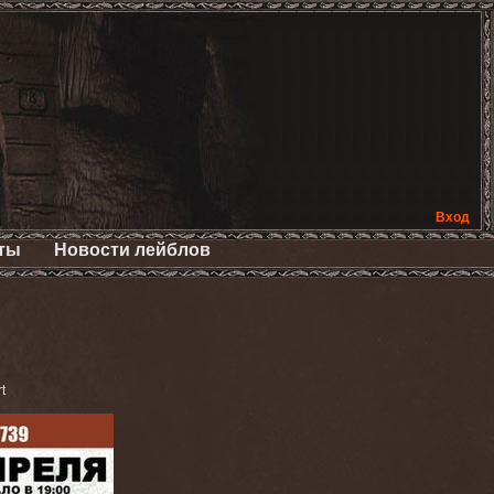
Вход
ты
Новости лейблов
t