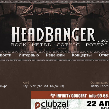
вости
Интервью
Рецензии
Концерты
Отче
Клуб
Организатор
рбург
Клуб "Zal" (экс-Зал Ожидания)
Infinity Concer