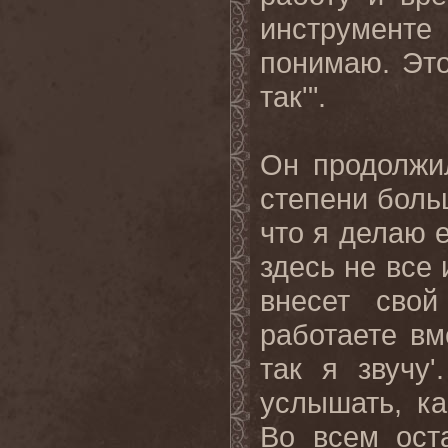
инструменте
понимаю
.
Эт
так
'".
Он продолжи
степени боль
что я делаю 
здесь не все
внесет сво
работаете вме
так я звучу
услышать, к
Во всем ост