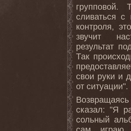
групповой.
сливаться с 
контроля, эт
звучит нас
результат по
Так
происход
предоставляет
свои руки и д
от
ситуации
".
Возвращаясь
сказал: "Я р
сольный аль
сам играю 