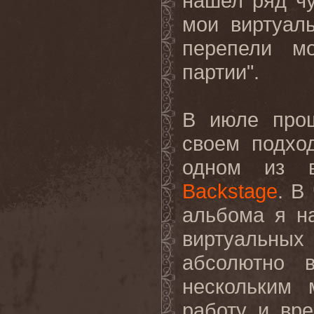
нашел ряд ч
мои виртуал
перепели м
партии".
В июле прош
своем подхо
одном из 
Backstage
. В
альбома я н
виртуальных
абсолютно 
нескольким 
работу и вр