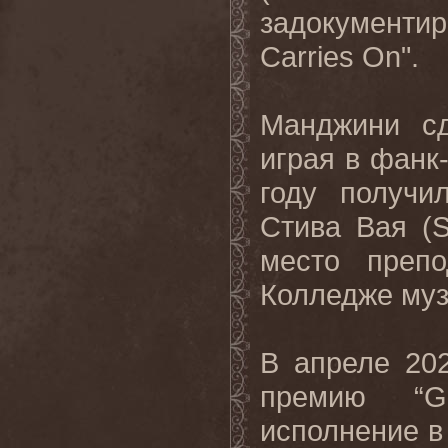
задокументи
Carries
On
".
Манджини сд
играя в фанк
году получи
Стива Вая (
S
место препо
Колледже муз
В апреле 20
премию “G
исполнение в