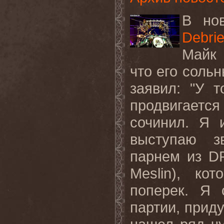
В но
Debrie
Майк 
что его сольн
заявил: "У т
продвигается
сочинил
.
Я 
выступаю з
парнем из
D
Meslin
), ко
поперек. Я 
партии, приду