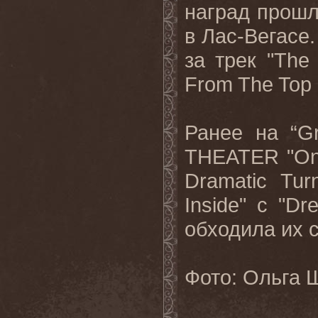
наград прошл
в Лас-Вегасе
за
трек
"The 
From The Top 
Ранее
на
“G
THEATER "On
Dramatic Tur
Inside"
с
"Dre
обходила
их
Фото: Ольга 