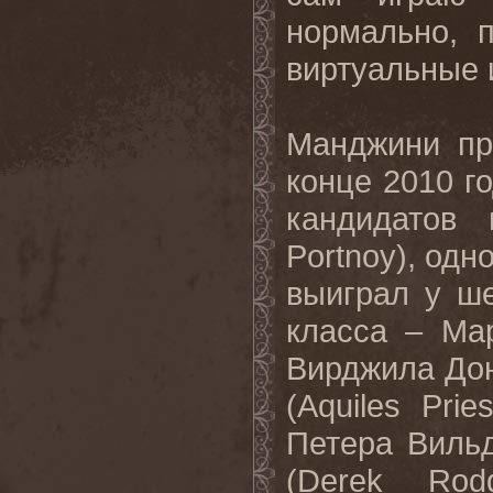
нормально, 
виртуальные 
Манджини пр
конце 2010 г
кандидатов
Portnoy
), одн
выиграл у ш
класса – Ма
Вирджила Дон
(
Aquiles
Pries
Петера Вильд
(
Derek
Rod