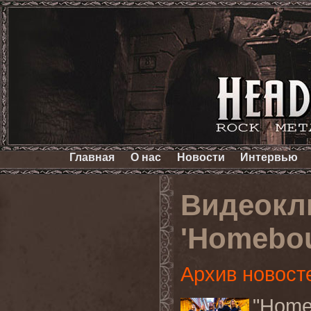
Главная
О нас
Новости
Интервью
Видеокл
'Homebou
Архив новост
"
Home