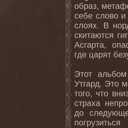
образ, метафо
себе слово и 
слоях. В нор
скитаются ги
Асгарта, опа
где царят без
Этот
альбом
Утгард
.
Это м
того, что вн
страха непр
до следующе
погрузиться