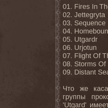
01.
Fires In T
02. Jettegryta
03. Sequence
04. Homebou
05. Utgardr
06. Urjotun
07. Flight Of
08. Storms Of
09. Distant
Se
Что же каса
группы прок
'
Utgard
' имее