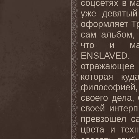
соцсетях
в
м
уже девятый
оформляет Тру
сам альбом,
что и маг
ENSLAVED. 
отражающее 
которая куд
философией, 
своего дела,
своей интерп
превзошел са
цвета и тех