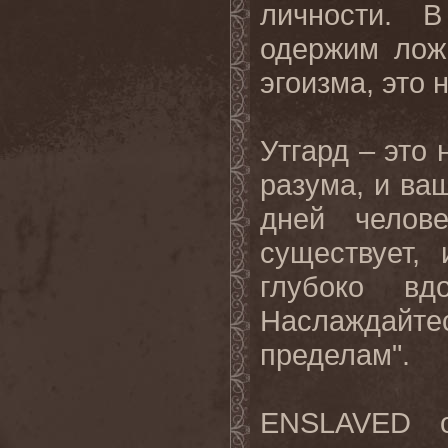
личности
.
В
одержим
лож
эгоизма
,
это
Утгард
–
это
разума
,
и
ваш
дней
челове
существует,
глубоко вд
Наслаждайте
пределам
".
ENSLAVED