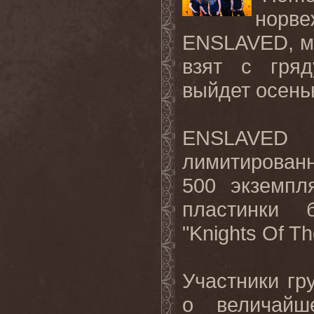
норве
ENSLAVED
, 
взят с гря
выйдет осень
ENSLAVED
лимитирован
500 экземпл
пластинки 
"
Knights
Of
Th
Участники гру
о величайш