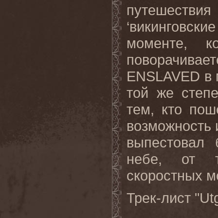
путешествия
‘викинговск
моменте, к
поворачивает
ENSLAVED
в
той же степ
тем, кто по
возможность и
выпестовал 
небе, от т
скоростных м
Трек-лист "
Ut