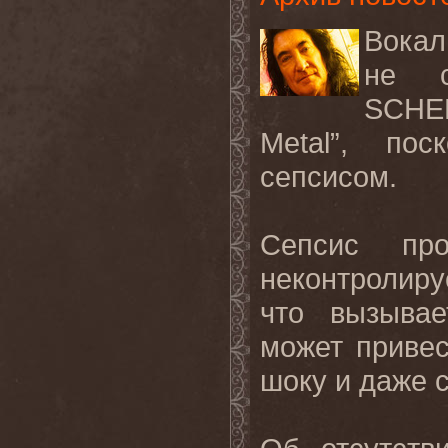
Вокал
не 
SCHE
Metal
”, пос
сепсисом.
Сепсис про
неконтролир
что вызывае
может привес
шоку и даже 