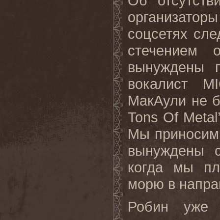
Об отсутств
организаторы
соцсетях сле
стечением 
вынуждены п
вокалист
M
МакАули не б
Tons
Of
Metal
Мы приносим 
вынуждены с
когда мы пл
морю в напра
Робин уже 