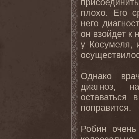
присоединитьс
плохо. Его с
него диагнос
он взойдет к 
у Косумеля
,
осуществило
Однако вра
диагноз
,
н
оставаться 
поправится
.
Робин очень