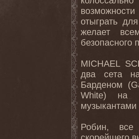
колоссально 
возможности
отыграть дл
желает все
безопасного 
MICHAEL
SC
два сета н
Барденом (
G
White
) на 
музыкантами 
Робин, все
скорейшего в