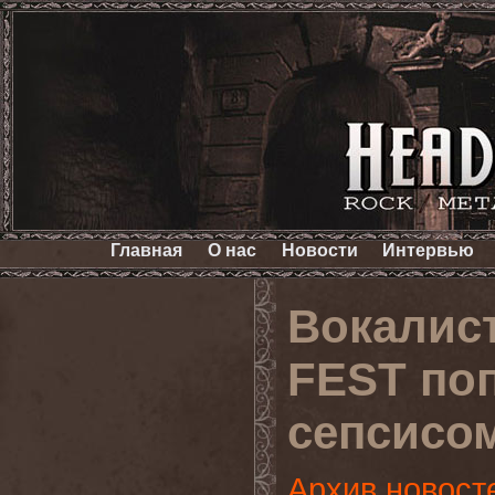
Главная
О нас
Новости
Интервью
Вокалис
FEST поп
сепсисо
Архив новост