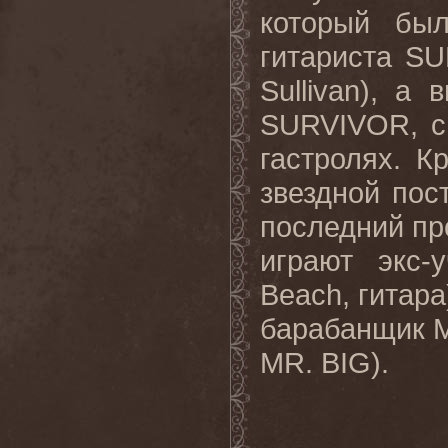
который бы
гитариста
SU
Sullivan
), а 
SURVIVOR
, 
гастролях. К
звездной пос
последний пр
играют экс-
Beach
, гитар
барабанщик М
MR
.
BIG
).