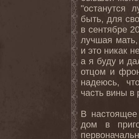
"останутся 
быть, для св
в сентябре 2
лучшая мать,
и это никак н
а я буду и д
отцом и фрон
надеюсь, ч
часть вины в 
В настоящее
дом в приг
первоначал