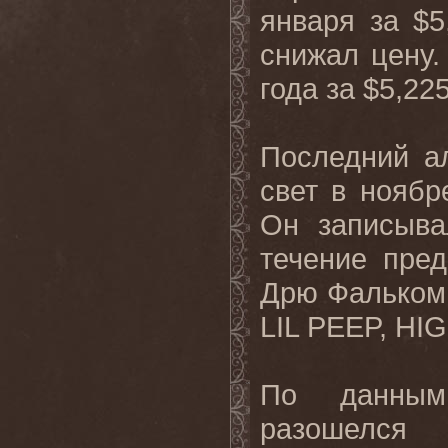
января за $5
снижал цену.
года за $5,22
Последний а
свет в ноябр
Он записыва
течение пре
Дрю Фальком
LIL PEEP, HI
По данным ж
разошелся