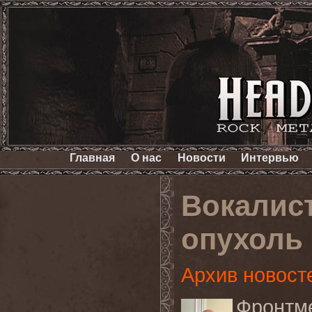
Главная
О нас
Новости
Интервью
Вокалис
опухоль 
Архив новост
Фронт