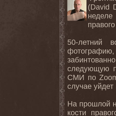
(David 
неделе 
правого
50-летний в
фотографию
забинтованн
следующую п
СМИ по Zoom
случае уйдет 
На прошлой н
кости право