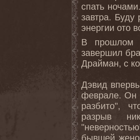
спать ночами
завтра. Буду
энергии ото в
В прошлом 
завершил бра
Драйман, с ко
Дэвид впервы
феврале. Он 
разбито", ч
разрыв ни
"неверность
бывшей женой