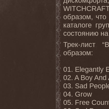
дискомфорта,
WITCHCRAF
образом, что 
каталоге гру
состоянию на 
Трек-лист “
B
образом:
01.
Elegantly 
02. A Boy And 
03. Sad Peopl
04. Grow
05.
Free Coun