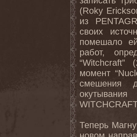
записать тр
(
Roky
Erickso
из
PENTAG
своих источ
помешало ей
работ, опр
“
Witchcraft
” 
момент “
Nucl
смешения 
окутывания
WITCHCRAF
Теперь Магн
новом направ