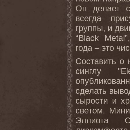
Он делает с
всегда при
группы, и дви
“
Black
Metal
”
года – это чи
Составить о 
синглу "
El
опубликован
сделать выво
сырости и х
светом. Мин
Эллиота 