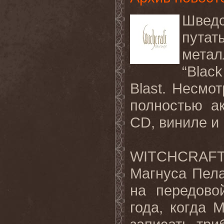
Швед
путат
метал
“
Black
Blast
. Несмот
полностью а
CD
, виниле и
WITCHCRAF
Магнуса Пела
на передово
года, когда 