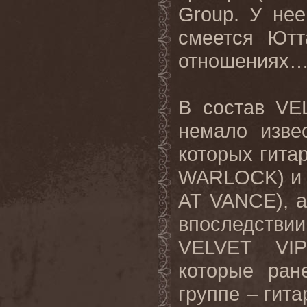
Group
. У нее
смеется Ютт
отношениях…
В состав
VE
немало изве
которых гита
WARLOCK) и 
AT
VANCE
), 
впоследстви
VELVET
VI
которые ран
группе – гита