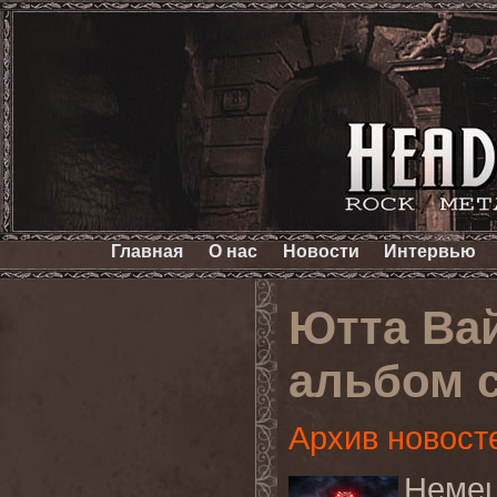
Главная
О нас
Новости
Интервью
Ютта Ва
альбом с
Архив новост
Неме