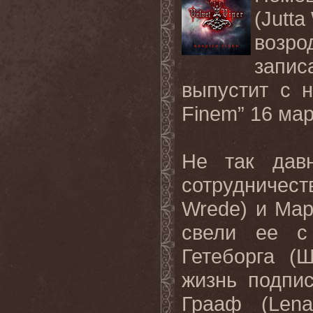
(
Jutta
возр
запис
выпустит с 
Finem
” 16 мар
Не так давн
сотрудничест
Wrede
) и Ма
свели ее 
Гетеборга (
жизнь подпи
Грааф (
Lena