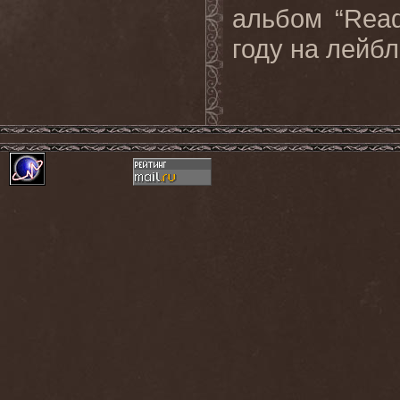
альбом “
Rea
году на лейб