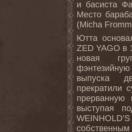
и басиста Ф
Место бараб
(
Micha
Fromm
Ютта основ
ZED
YAGO
в 
новая гру
фэнтезийну
выпуска 
прекратили 
прерванную 
выступая п
WEINHOLD
’
S
собственны