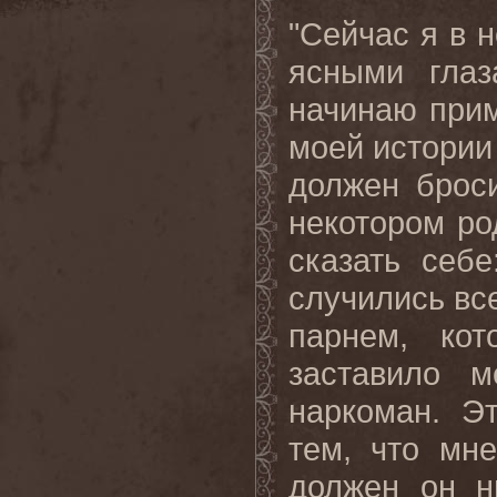
"Сейчас я в 
ясными гла
начинаю прим
моей истории
должен броси
некотором ро
сказать себ
случились вс
парнем, ко
заставило 
наркоман. Э
тем, что мн
должен он н