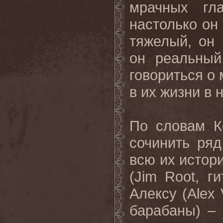
мрачных г
настолько он
тяжелый, он 
он реальный
говориться о
в их жизни в 
По словам К
сочинить ря
всю их истор
(
Jim
Root
, г
Алексу (
Alex
барабаны) –