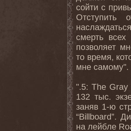
сойти с прив
Отступить 
наслаждаться
смерть всех 
позволяет мн
то время, кот
мне самому".
".5: The Gra
132 тыс. эк
заняв 1-ю ст
“Billboard”. 
на лейбле Ro