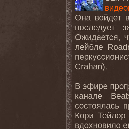
видео
Она войдет 
последует з
Ожидается, 
лейбле
Road
перкуссионис
Crahan
).
В эфире прог
канале
Beat
состоялась п
Кори Тейлор 
вдохновило ег