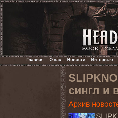
Главная
О нас
Новости
Интервью
SLIPKNO
сингл и в
Архив новост
SLIP