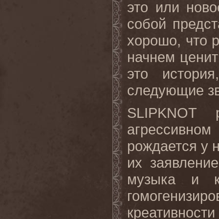
это или ново
собой предст
хорошо, что 
начнем ценить
это истори
следующие зв
SLIPKNOT
агрессивно
рождается у н
их заявлени
музыка и к
гомогениз
креативнос