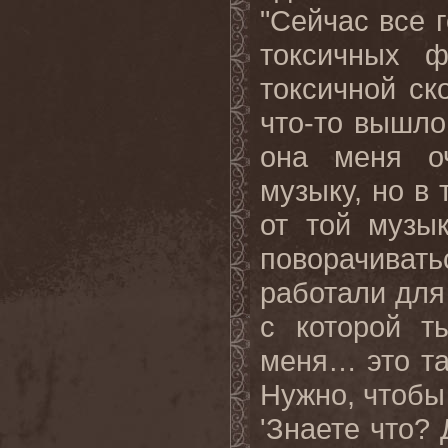
"Сейчас все 
токсичных ф
токсичной ск
что-то вышло 
она меня о
музыку, но в 
от той музы
поворачива
работали для
с которой т
меня… это та
Нужно, чтобы
'Знаете что?