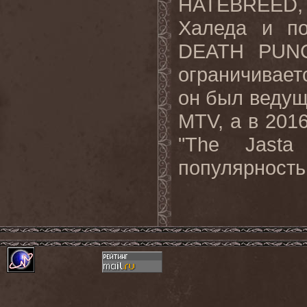
HATEBREED, о
Халеда и п
DEATH PUNC
ограничивает
он был ведущ
MTV, а в 201
"The Jasta
популярность