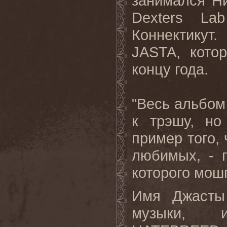
занимался Н
Dexters
Lab
Коннектикут.
JASTA,
кото
концу
года
.
"Весь альбом
к трэшу, но
пример того, 
любимых, - г
которого мош
Имя Джасты
музыки, и