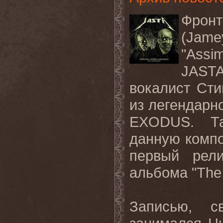
Фрон
(Jam
"Assim
JAST
вокалист Сти
из легендарн
EXODUS
. Т
данную
комп
первый ре
альбома "
The
Записью, с