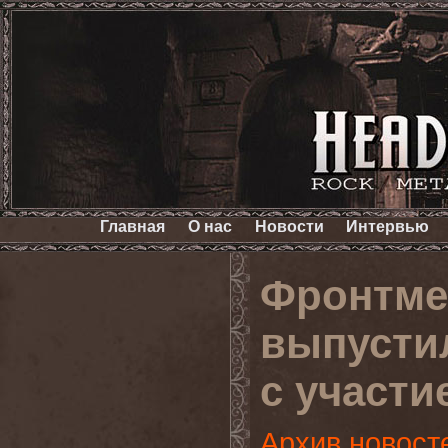
Главная
О нас
Новости
Интервью
Фронтме
выпусти
с участ
Архив новост