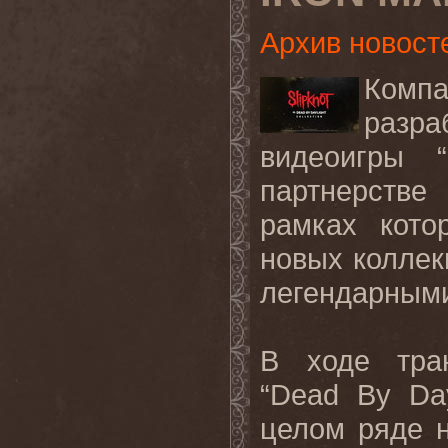
Архив новост
Ком
разр
видеоигры “
партнерств
рамках кото
новых коллек
легендарными
В ходе тра
“
Dead
By
Da
целом ряде н