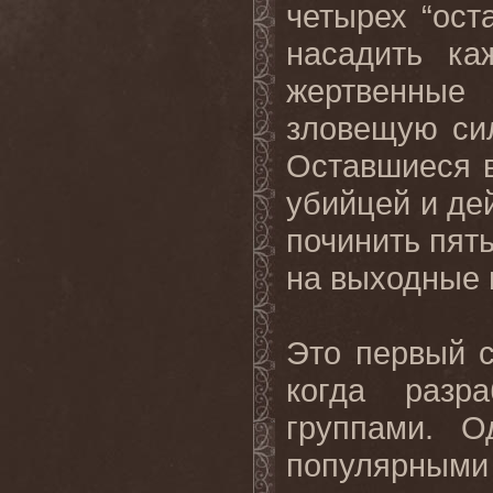
четырех “ост
насадить ка
жертвенные
зловещую сил
Оставшиеся в
убийцей и де
починить пять
на выходные 
Это первый с
когда разр
группами. О
популярным