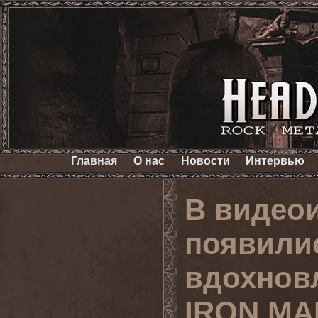
Главная
О нас
Новости
Интервью
В видеои
появили
вдохнов
IRON MA