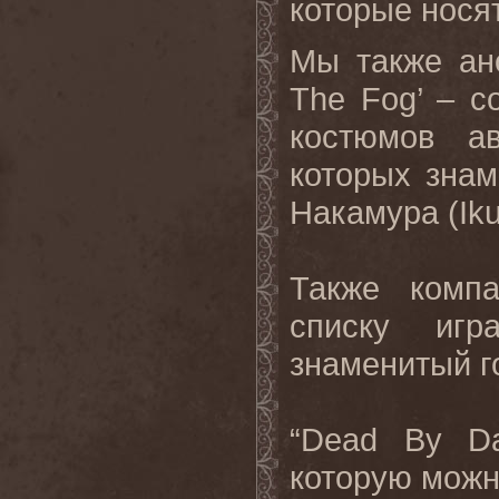
которые носят
Мы также ан
The
Fog
’ – с
костюмов ав
которых зна
Накамура (
Ik
Также компа
списку игр
знаменитый г
“
Dead
By
Da
которую можно