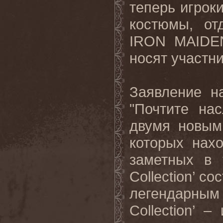
теперь игрок
костюмы, от
IRON
MAIDE
носят участн
Заявление н
"Почтите на
двумя новым
которых нах
заметных в 
Collection
’ со
легендарным
Collection
’ –