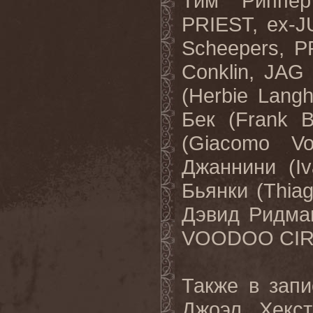
Тим “Риппер
PRIEST, ex-
Scheepers, P
Conklin, JAG
(Herbie Lang
Бек (Frank 
(Giacomo V
Джаннини (Iv
Бьянки (Thi
Дэвид Ридма
VOODOO CIR
Также в запи
Джоэл Хекст