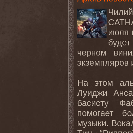
Чил
CATHA
июля 
будет
черном вин
экземпляров 
На этом аль
Луиджи Ансал
басисту Фа
помогает бо
музыки. Вока