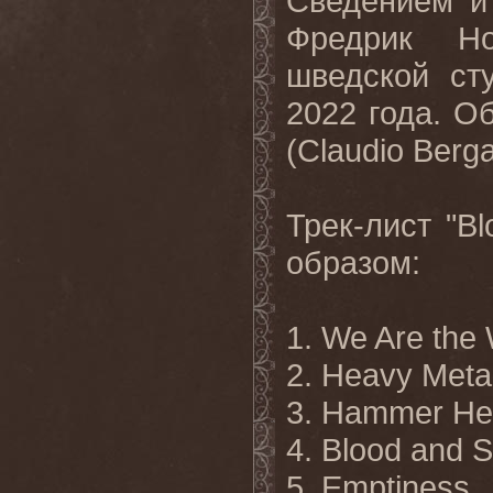
Сведением и
Фредрик Но
шведской ст
2022 года. О
(Claudio Berg
Трек-лист "B
образом:
1. We Are the 
2. Heavy Metal
3. Hammer He
4. Blood and S
5. Emptiness