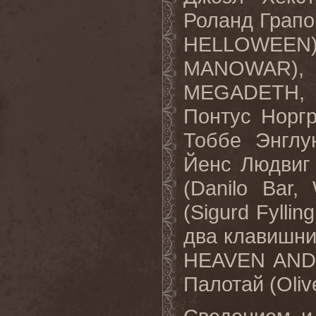
Роланд Грапо
HELLOWEEN),
MANOWAR), 
MEGADETH,
Понтус Норг
Тоббе Энглу
Йенс Людвиг
(Danilo Bar
(Sigurd Fyll
два клавишник
HEAVEN AND
Палотай (Oliv