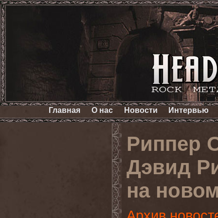
Главная
О нас
Новости
Интервью
Риппер 
Дэвид Ри
на ново
Архив новост