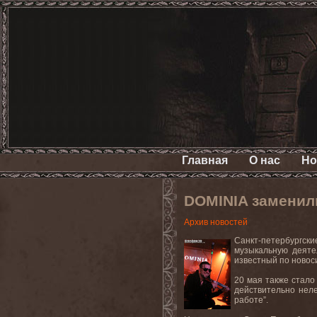
Главная
О нас
Но
DOMINIA заменил
Архив новостей
Санкт-петербургски
музыкальную деятел
известный по ново
20 мая также стало
действительно нел
работе”.