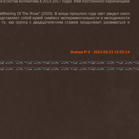
й в состав коллектива в 2013-2017 годах. Имя постоянного барабанщика
hering Of The Rose” (2020). В конце прошлого года свет увидел сингл
“представляет собой яркий симбиоз экспериментальности и мелодичности
то, как группа с двадцатилетним стажем продолжает развиваться и
Roman P-V - 2023-05-23 15:55:14