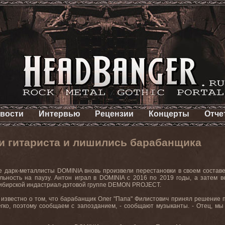
вости
Интервью
Рецензии
Концерты
Отче
и гитариста и лишились барабанщика
е дарк-металлисты DOMINIA вновь произвели перестановки в своем состав
ьность на паузу. Антон играл в DOMINIA с 2016 по 2019 годы, а затем в
сибирской индастриал-дэтовой группе DEMON PROJECT.
 известно о том, что барабанщик Олег "Папа" Филистович принял решение п
егко, поэтому сообщаем с запозданием, - сообщают музыканты. - Отец, м