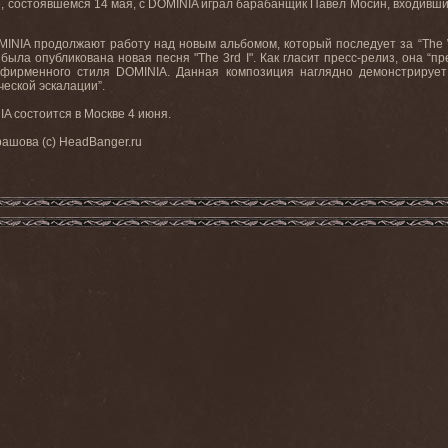
, состоявшемся 14 мая, с DOMINIA играл барабанщик Павел Мосин, входивши
INIA продолжают работу над новым альбомом, который последует за “The Wit
 была опубликована новая песня "The 3rd I". Как гласит пресс-релиз, она 
фирменного стиля DOMINIA. Данная композиция наглядно демонстрирует 
еской эскалации”.
 состоится в Москве 4 июня.
рашова (с) HeadBanger.ru