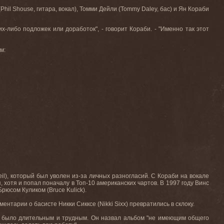
(
Phil
Shouse
, гитара, вокал), Томми Дейли (
Tommy
Daley
, бас) и Ян Кораби
х-либо подложек или доработок", - говорит Кораби. - "Именно так этот
м:
l), который был уволен из-за личных разногласий. С Кораби на вокале
отя и попал поначалу в Топ-10 американских чартов. В 1997 году Винс
Брюсом Куликом (Bruce Kulick).
ентарии о басисте Никки Сикксе (Nikki Sixx) превратились в склоку.
e" было длительным и трудным. Он назвал альбом "не имеющим общего