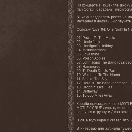
На концерте в Нэшвилле Джону
(
Ian
Corabi
, барабаны, перкуссия
"Я хочу поздравить ребят из мо
материал и должен был звучать 
Обложку "
Live
'94:
One
Night
In
Na
01.
Power To The Music
02. Uncle Jack
03. Hooligan's Holiday
04. Misunderstood
05. Loveshine
06. Poison Apples
07. John Joins The Band (
разгово
08. Hammered
09. Til Death Do Us Part
10. Welcome To The Numb
11. Smoke The Sky
12. Here Is The Band (
разговорны
13. Droppin' Like Flies
14. Driftaway
15.
10,000
Miles
Away
Кораби присоединился к MÖTLEY
MÖTLEY CRÜE лишь один полнофо
вернулся в группу, и Джон остал
В 2016 году Кораби сказал, что 
В интервью для журнала “Swede