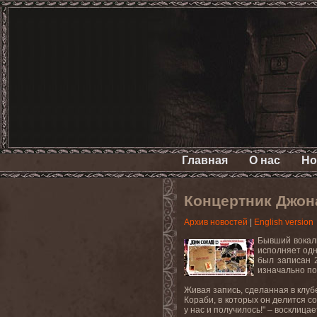
Главная
О нас
Но
Концертник Джон
Архив новостей
|
English version
Бывший вока
исполняет од
был записан 
изначально п
Живая запись, сделанная в клубе
Кораби, в которых он делится 
у нас и получилось!" – восклица