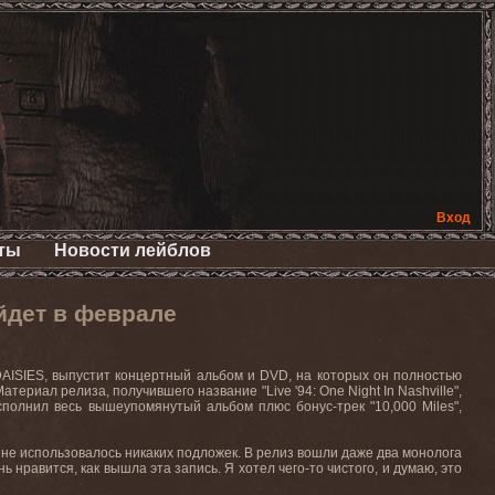
Вход
ты
Новости лейблов
йдет в феврале
AISIES
, выпустит концертный альбом и
DVD
, на которых он полностью
 Материал релиза, получившего название "
Live
'94:
One
Night
In
Nashville
",
исполнил весь вышеупомянутый альбом плюс бонус-трек "10,000
Miles
",
е не использовалось никаких подложек. В релиз вошли даже два монолога
нь нравится, как вышла эта запись. Я хотел чего-то чистого, и думаю, это