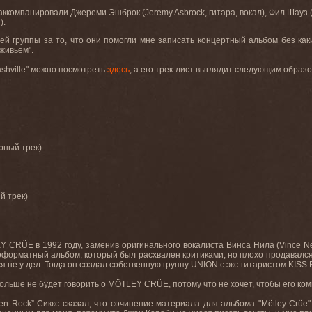
 аккомпанировали Джереми Эшброк (
Jeremy
Asbrock
, гитара, вокал), Фил Шауз 
).
ей группы за то, что они помогли мне записать концертный альбом без каки
живьем".
shville
" можно посмотреть
здесь
, а его трек-лист выглядит следующим образо
рный трек
)
й трек
)
 CRÜE в 1992 году, заменив оригинального вокалиста Винса Нила (Vince Nei
рматный альбом, который был расхвален критиками, но плохо продавался, х
ся не у дел. Тогда он создал собственную группу UNION с экс-гитаристом KISS 
больше не будет говорить о MÖTLEY CRÜE, потому что не хочет, чтобы его комм
n Rock” Сиккс сказал, что сочинение материала для альбома "Mötley Crü