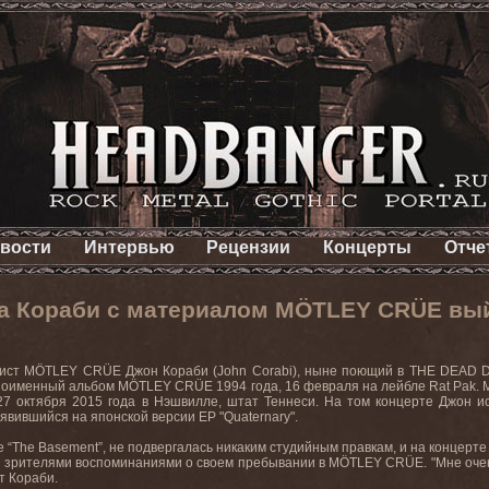
вости
Интервью
Рецензии
Концерты
Отче
а Кораби с материалом MÖTLEY CRÜE вы
лист
M
Ö
TLEY
CR
Ü
E
Джон Кораби (
John
Corabi
), ныне поющий в
THE
DEAD
D
ноименный альбом
M
Ö
TLEY
CR
Ü
E
1994 года, 16 февраля на лейбле
Rat
Pak
.
27 октября 2015 года в Нэшвилле, штат Теннеси. На том концерте Джон 
оявившийся на японской версии
EP
"
Quaternary
".
 “
The
Basement
”, не подвергалась никаким студийным правкам, и на концерт
со зрителями воспоминаниями о своем пребывании в
M
Ö
TLEY
CR
Ü
E
. "Мне оче
ет Кораби.