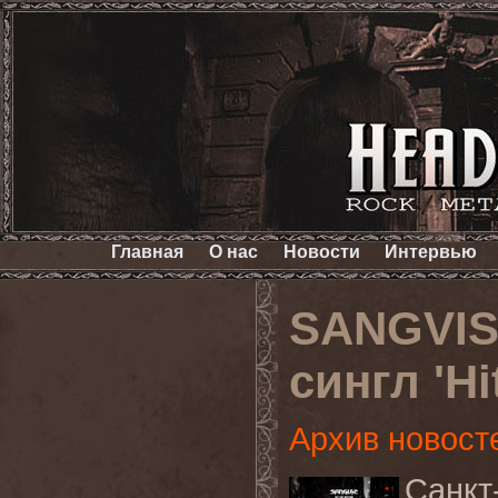
Главная
О нас
Новости
Интервью
SANGVIS
сингл 'Hi
Архив новост
Санкт