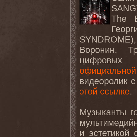
SANGV
The B
Гео
SYNDROME),
Воронин. Т
цифровых 
официально
видеоролик с
этой ссылке
.
Музыканты го
мультимедий
и эстетикой 