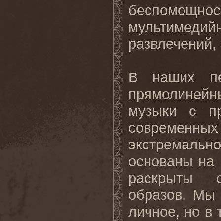
беспомощно
мультиме
развлечений,
В наших пе
прямолиней
музыки с пр
современн
экстремально
основаны на
раскрыты 
образов. Мы 
личное, но в 