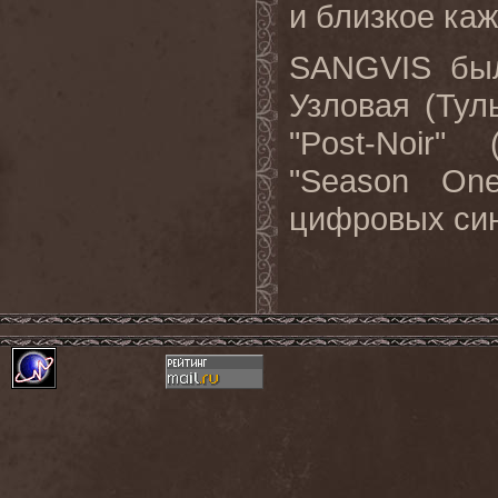
и близкое ка
SANGVIS был
Узловая (Тул
"Post-Noir"
"Season On
цифровых син