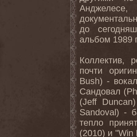
Анджелесе,
документаль
до сегодня
альбом 1989 г
Коллектив, 
почти ориги
Bush) - вока
Сандовал (Ph
(Jeff Duncan
Sandoval) - 
тепло приня
(2010) и "Win