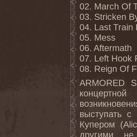
02. March Of 
03. Stricken B
04. Last Trai
05. Mess
06. Aftermath
07. Left Hook 
08. Reign Of F
ARMORED SA
концертной
возникновен
выступать с
Купером (Al
другими не