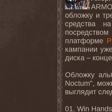
ARM
обложку и тр
средства н
посредство
платформе
P
кампании уже
диска – конце
Обложку альб
Noctum
", мо
выглядит сл
01.
Win Hand