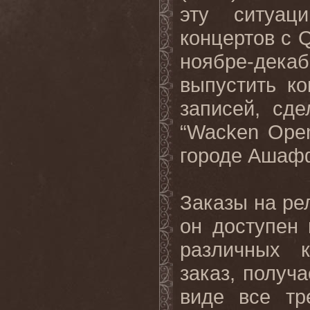
эту ситуац
концертов с
ноябре-дек
выпустить к
записей, сд
“Wacken Open
городе Ашаф
Заказы на ре
он доступен
различных к
заказ, получ
виде все тр