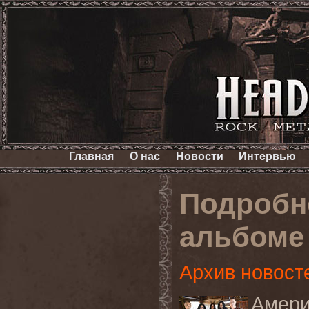
Главная
О нас
Новости
Интервью
Подробн
альбоме
Архив новост
Амер