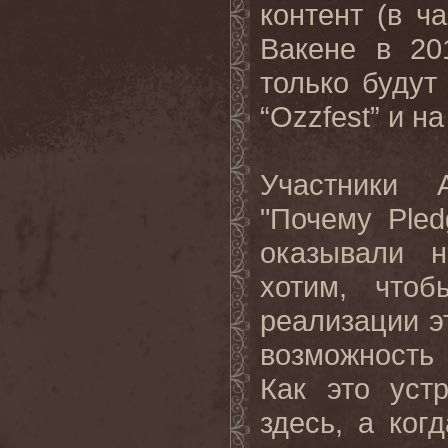
контент (в ч
Вакене в 20
только будут
“Ozzfest” и 
Участники 
"Почему Ple
оказывали 
хотим, что
реализации э
возможность 
Как это уст
здесь, а ког