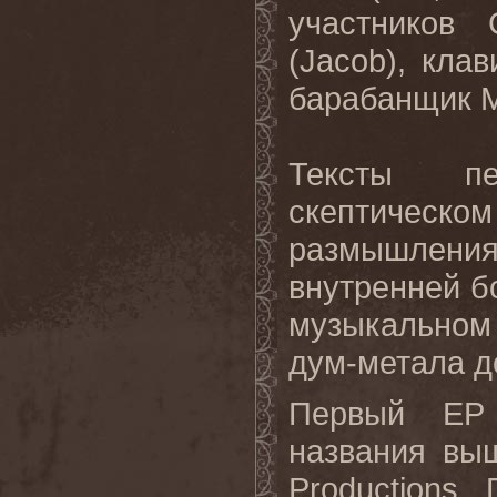
участников
(Jacob), кла
барабанщик Ма
Тексты п
скептическ
размышлени
внутренней б
музыкальном
дум-метала д
Первый EP
названия выш
Productions.