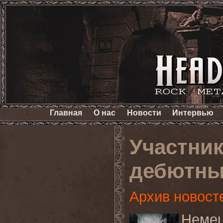
Главная
О нас
Новости
Интервью
Участни
дебютны
Архив новост
Нем