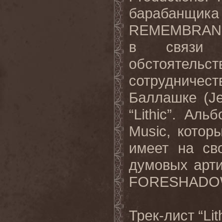
барабанщика
REMEMBRANCE
в связи
обстоятельс
сотрудничес
Баллашке (Je
“Lithic”. Ал
Music, котор
имеет на св
думовых арт
FORESHADOW
Трек-лист “Li