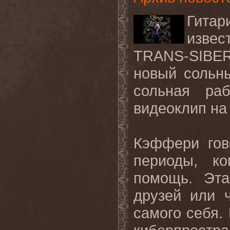
Гитар
извес
TRANS-SIB
новый
сольн
сольная
раб
видеоклип
на
Кэффери гов
периоды, к
помощь. Эта
друзей или 
самого себя.