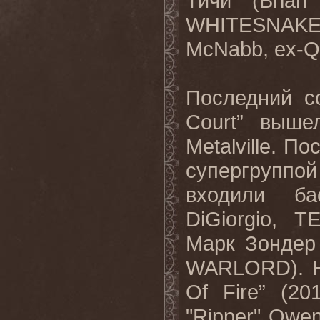
Тичи (
Brian
WHITESNAK
McNabb
,
ex
-
Q
Последний с
Court
” выше
Metalville
. По
супергруппо
входили ба
DiGiorgio, 
Марк Зондер
WARLORD). На
Of
Fire
” (20
"
Ripper
"
Owe