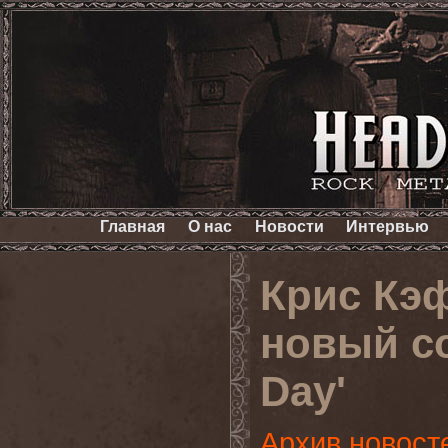
Главная
О нас
Новости
Интервью
Крис Кэ
новый с
Day'
Архив новост