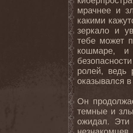
киберпростр
мрачнее и з
какими кажут
зеркало и у
тебе может п
кошмаре, и
безопасности
ролей, ведь
оказывался в
Он продолжае
темные и злы
ожидал. Эти
незнакомце