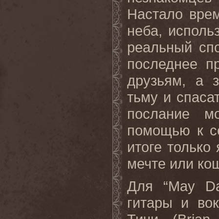
Настало врем
неба, исполь
реальный спо
последнее п
друзьям
,
а
тьму и спаса
послание м
помощью к с
итоге только 
мечте или ко
Для “
May
D
гитары и во