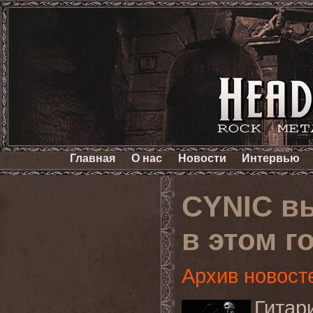
Главная
О нас
Новости
Интервью
CYNIC в
в этом г
Архив новост
Гита