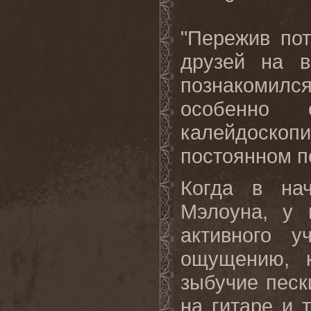
"Пережив по
друзей на в
познакомилс
особенно
калейдоско
постоянном п
Когда в на
Мэлоуна, у 
активного у
ощущению, 
зыбучие песк
на гитаре и 