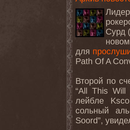
Лидер
роке
Сурд 
новом
для
прослуш
Path Of A Con
Второй по сч
“All This Wi
лейбле Ksco
сольный аль
Soord”, увидел