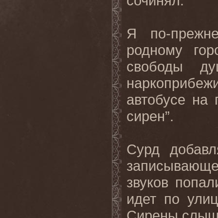
сочинял.
Я по-прежн
родному гор
свободы ду
наркоприбеж
автобусе на 
сирен”.
Сурд добавл
записывающе
звуков попал
идет по ули
Сирены слышн