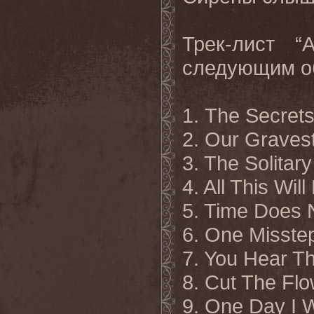
Трек-лист “
следующим о
1. The Secret
2. Our Gravest
3. The Solitar
4. All This Wil
5. Time Does N
6. One Misste
7. You Hear T
8. Cut The Fl
9. One Day I W