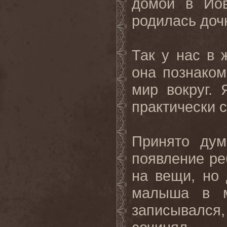
домой в Йо
родилась доч
Так у нас в 
она познаком
мир вокруг.
практически с
Принято дум
появление ре
на вещи, но
малыша в м
записывался