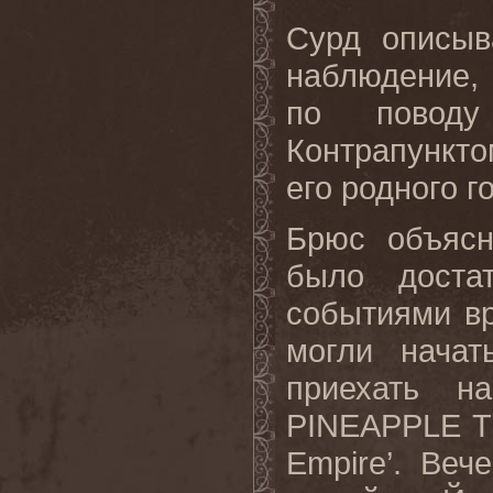
Сурд описыв
наблюдение, 
по поводу
Контрапункто
его родного г
Брюс объясн
было доста
событиями в
могли начат
приехать н
PINEAPPLE TH
Empire’. Ве