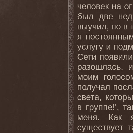
человек на о
был две нед
выучил, но в 
я постоянным
услугу и под
Сети появили
разошлась, 
моим голосо
получал пос
света, котор
в группе!', т
меня. Как я
существует т