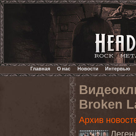
Главная
О нас
Новости
Интервью
Видеокл
Broken L
Архив новост
Леге