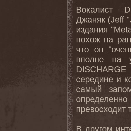
Вокалист
D
Джаняк (
Jeff
"
издания "
Meta
похож на ран
что он "очен
вполне на 
DISCHARGE
середине и к
самый запо
определен
превосходит 
В другом инт