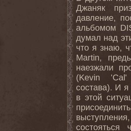
Джаняк приз
давление, по
альбомом
D
думал над эти
что я знаю, ч
Martin
, пред
наезжали пр
(
Kevin
'
Cal
состава). И я
в этой ситуа
присоедини
выступлени
состояться 