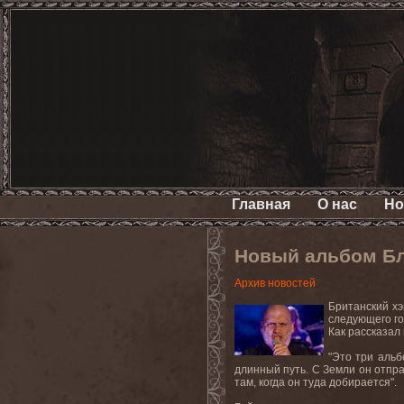
Главная
О нас
Но
Новый альбом Бл
Архив новостей
Британский хэ
следующего го
Как рассказал
"
Это три альб
длинный путь. С Земли он отпра
там, когда он туда добирается
"
.