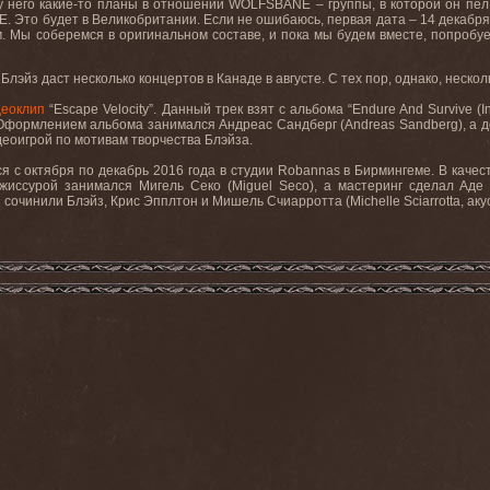
 у него какие-то планы в отношении
WOLFSBANE –
группы, в которой он пел
E
. Это будет в Великобритании. Если не ошибаюсь, первая дата – 14 декабря
. Мы соберемся в оригинальном составе, и пока мы будем вместе, попробуе
Блэйз даст несколько концертов в Канаде в августе. С тех пор, однако, неск
деоклип
“Escape Velocity”
. Данный трек взят с альбома
“Endure And Survive (I
Оформлением альбома занимался Андреас Сандберг (
Andreas Sandberg
)
,
а 
еоигрой по мотивам творчества Блэйза
.
ся с октября по декабрь 2016 года в студии Robannas в Бирмингеме. В каче
ежиссурой занимался Мигель Секо (Miguel Seco), а мастеринг сделал Ад
сочинили Блэйз, Крис Эпплтон и Мишель Счиарротта (Michelle Sciarrotta, аку