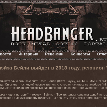
вости
Интервью
Рецензии
Концерты
Отче
эйза Бейли выйдет в 2018 году, реюнион
ви-металлический вокалист Блэйз Бейли (Blaze Bayley, экс-IRON MAIDEN, W
да. Он станет последней частью трилогии, которая началась на альбоме
“In
 музыкант в недавнем интервью для греческого издания “Rock Overdose”, назва
ома и одна история
"
, - говорит Бэйли. -
"
Все три диска связаны одной истор
вляется на другую сторону галактики, на планету, открытую с помощью телес