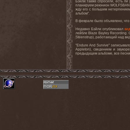
Бэйли также спросили, есть ли
планируем реюнион
WOLFSBAN
жду его с большим нетерпением
альбом
"
.
В феврале было объявлено, что 
Недавно Бэйли опубликовал
ви
лейбле Blaze Bayley Recording.
Steenstrup
)
,
работающий над вид
"Endure And Survive" записывал
Appleton)
, сведением и звукор
предыдущем альбоме, все песни 