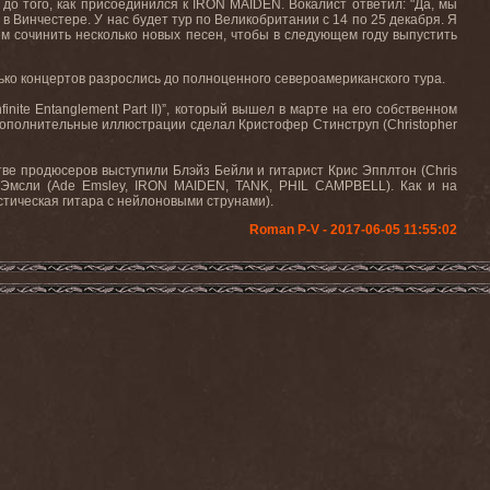
 до того, как присоединился к
IRON MAIDEN
. Вокалист ответил:
"
Да, мы
 в Винчестере. У нас будет тур по Великобритании с 14 по 25 декабря. Я
м сочинить несколько новых песен, чтобы в следующем году выпустить
олько концертов разрослись до полноценного североамериканского тура
.
nfinite Entanglement Part II)”, который вышел в марте на его собственном
дополнительные иллюстрации сделал Кристофер Стинструп (
Christopher
стве продюсеров выступили Блэйз Бейли и гитарист Крис Эпплтон (
Chris
е Эмсли (Ade Emsley, IRON MAIDEN, TANK, PHIL CAMPBELL). Как и на
стическая гитара с нейлоновыми струнами).
Roman P-V - 2017-06-05 11:55:02