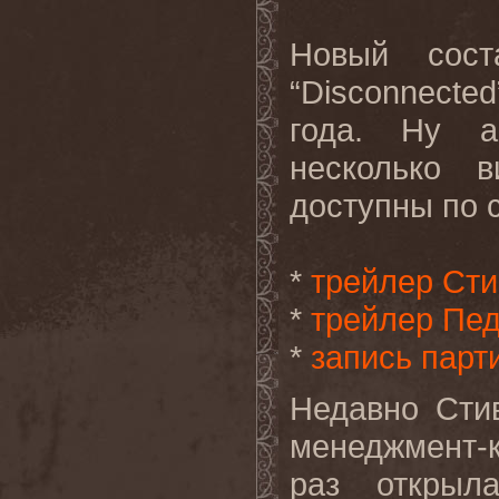
Новый сост
“
Disconnected
года. Ну а
несколько в
доступны по 
*
трейлер Ст
*
трейлер Пе
*
запись парт
Недавно Сти
менеджмент-
раз открыл