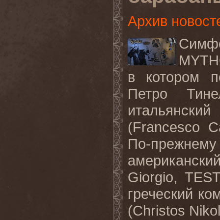
Архив новост
Симф
MYT
в котором п
Петро Тине
итальянски
(Francesco C
По-прежнем
американский
Giorgio
,
TES
греческий ко
(
Christos
Niko