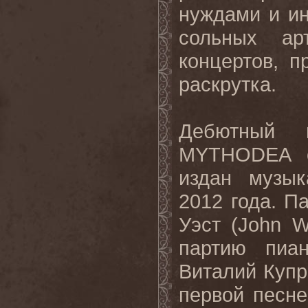
нуждами и и
сольных ар
концертов, 
раскрутка.
Дебютный 
MYTHODEA
о
издан музык
2012 года. П
Уэст (John 
партию пиа
Виталий Купр
первой песне