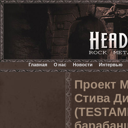
Главная
О нас
Новости
Интервью
Проект 
Стива Д
(TESTAM
барабан