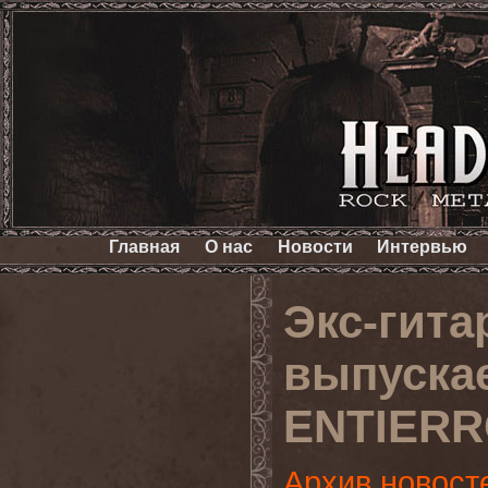
Главная
О нас
Новости
Интервью
Экс-гит
выпуска
ENTIER
Архив новост