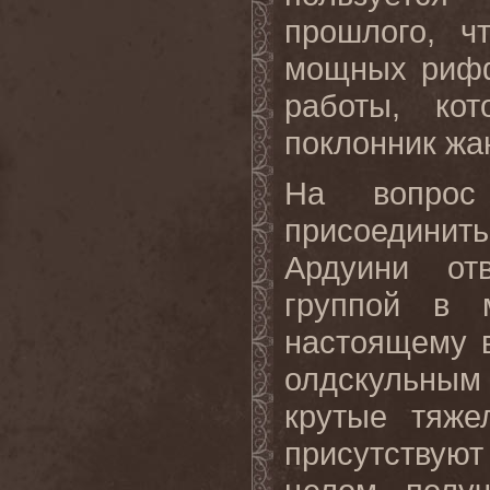
прошлого, ч
мощных рифф
работы, ко
поклонник жа
На вопрос
присоединит
Ардуини от
группой в 
настоящему 
олдскульным
крутые тяж
присутствуют