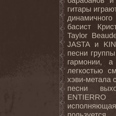
барабанов и
гитары играю
динамичного
басист Крис
Taylor
Beaude
JASTA
и
KI
песни групп
гармонии, 
легкостью с
хэви-метала 
песни выхо
ENTIERRO
исполняющая
пользуется