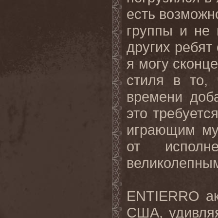
есть возможн
группы и не 
других ребят
я могу сконц
стиля в то,
времени доб
это требуетс
играющим му
от испол
великолепным
ENTIERRO
а
США, удивля