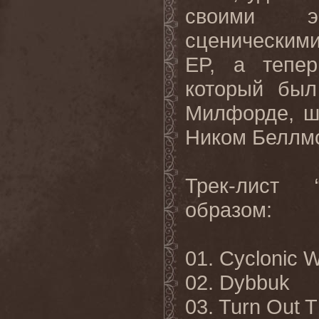
своими э
сценическими
EP
, а тепер
который бы
Милфорде, шт
Ником Беллм
Трек
-
лист
образом
:
01. Cyclonic 
02. Dybbuk
03. Turn Out T