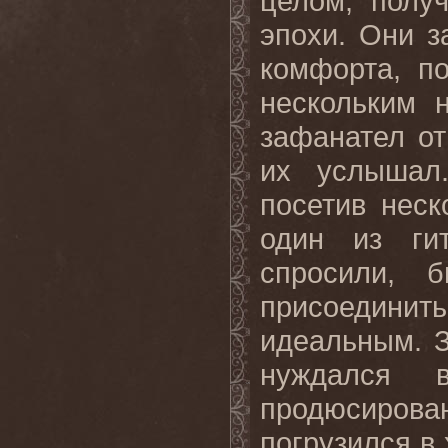
целом, полу
эпохи. Они з
комфорта, п
нескольким 
зафанател от
их услышал
посетив неск
один из ги
спросили, 
присоедин
идеальным
.
нуждался 
продюсиров
погрузился в 