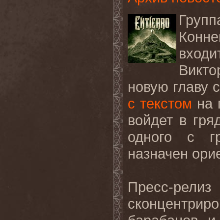
Груп
Конне
входи
Викто
новую главу 
с текстом
на 
войдет в гр
одного с гр
назначен ори
Пресс-рел
сконцентриро