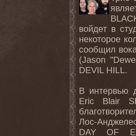
явля
BLACK
войдет в сту
некоторое ко
сообщил вока
(Jason "Dewe
DEVIL HILL.
В интервью д
Eric Blair 
благотворите
Лос-Анджелес
DAY OF ER