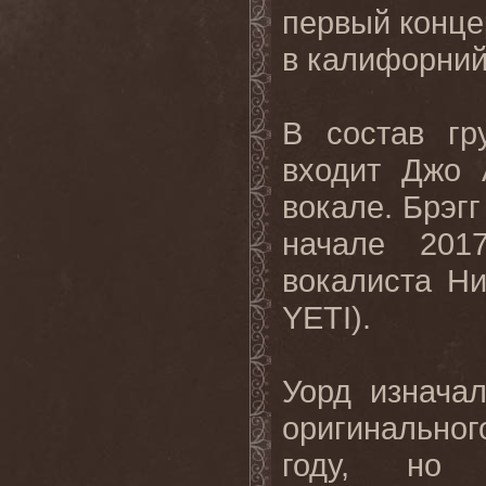
первый концер
в калифорний
В состав гр
входит Джо 
вокале. Брэг
начале 201
вокалиста Ни
YETI).
Уорд изнача
оригинально
году, но 