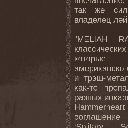
впечатление.
так же силь
владелец лей
"
MELIAH
R
классических
которые 
американског
и трэш-мета
как-то проп
разных инкарн
Hammerheart
соглашение 
‘
Solitary
So