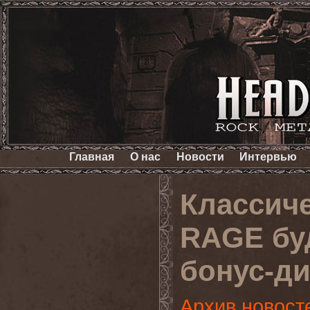
Главная
О нас
Новости
Интервью
Классич
RAGE бу
бонус-д
Архив новост