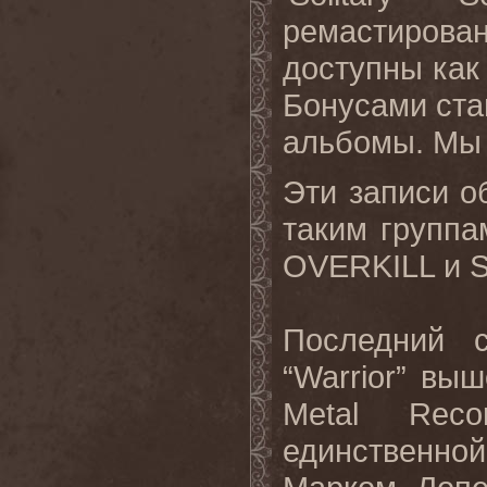
ремастиров
доступны как
Бонусами стан
альбомы. Мы 
Эти записи о
таким группа
OVERKILL
и
Последний 
“Warrior” вы
Metal Rec
единственн