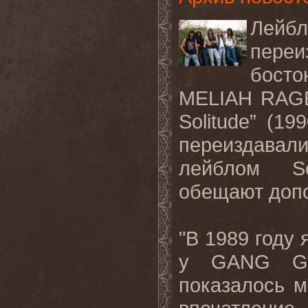
Лей
переи
босто
MELIAH
RAG
Solitude
” (19
переиздавали
лейблом
S
обещают допо
"В 1989 году
у
GANG
G
показалось м