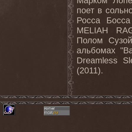
Марком Лопе
поет в соль
Росса Босса
MELIAH RAG
Полом Сузой
альбомах "Ba
Dreamless Sl
(2011).