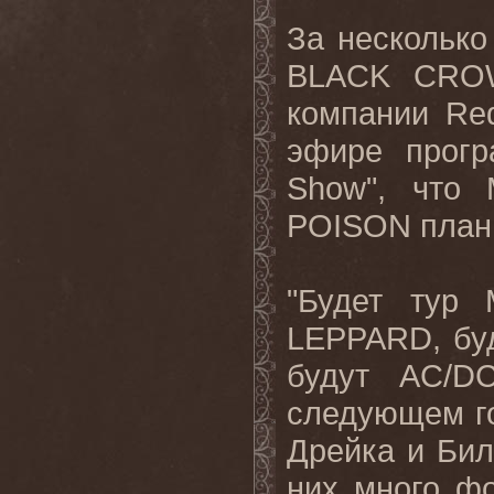
За несколько
BLACK CRO
компании
Re
эфире прог
Show"
, что
POISON
план
"
Будет тур
LEPPARD,
бу
будут
AC/DC
следующем го
Дрейка и Бил
них много фо