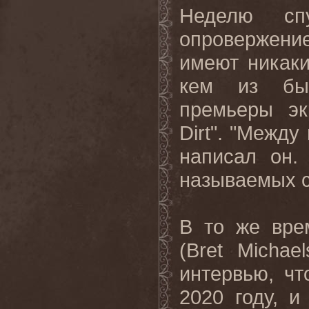
Неделю с
опровержение
имеют никаки
кем из быв
премьеры эк
Dirt". "
Между 
написал он
называемых с
В то же вре
(
Bret Michael
интервью, чт
2020
году, и