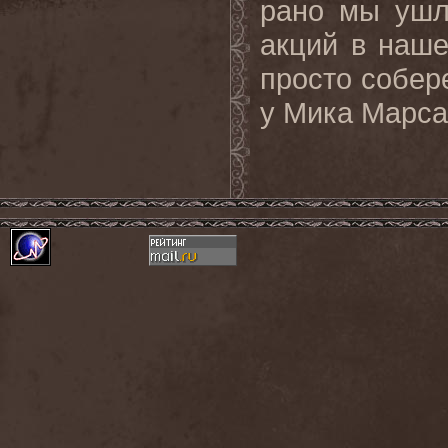
рано мы ушл
акций в наш
просто собер
у Мика Марса