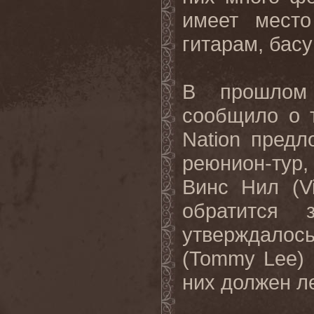
имеет мест
гитарам, бас
В прошлом
сообщило о т
Nation
предл
реюнион-тур, 
Винс Нил (
V
обратится 
утверждалос
(
Tommy Lee
)
них должен л