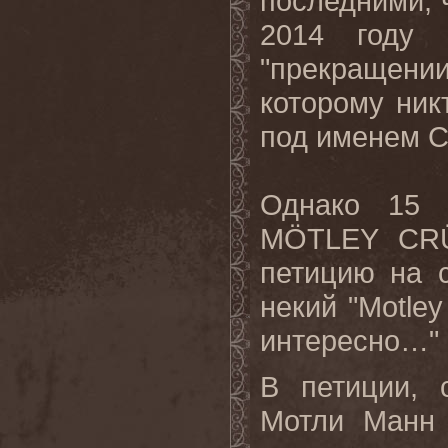
последними, 
2014
году 
"
прекращени
которому ник
под именем
Однако 15 
MÖTLEY CR
петицию на 
некий "Motle
интересно
…"
В петиции, 
Мотли Манн