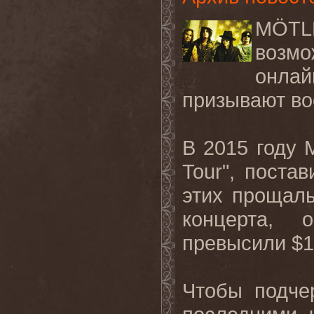
MÖTL
возмо
онла
призывают во
В
2015
году
M
Tour",
постав
этих прощаль
концерта, 
превысили
$
Чтобы подче