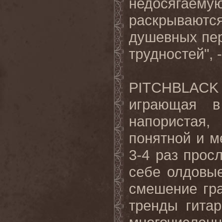
недосягае
раскрываю
душевных пе
трудностей", 
PITCHBLACK
играющая в
напористая
понятной и м
3-4 раз прос
себе олдовые
смешение гр
тренды гитар