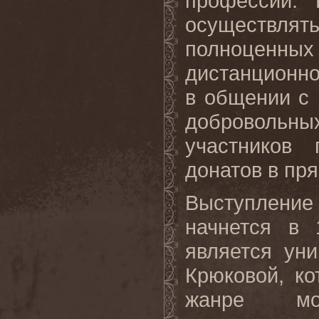
профессий. 
осуществля
полноценных
дистанционно
в общении с 
добровольны
участников 
донатов в пр
Выступлен
начнется в
является ун
Крюковой, к
жанре мо