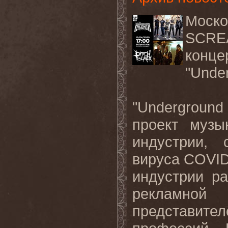
Моско
SCRE
конц
"Under
"Undergroun
проект музы
индустрии,
вируса COVID
индустрии ра
рекламной
представит