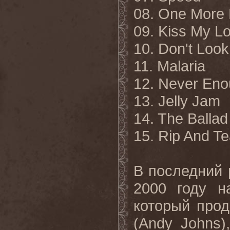
08. One More
09. Kiss My L
10. Don't Loo
11. Malaria
12. Never En
13. Jelly Jam
14. The Balla
15. Rip And Te
В
последний
2000
году
н
который
про
(Andy Johns