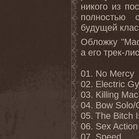
никого из по
полностью 
будущей клас
Обложку "
Ma
а его трек-л
01.
No Mercy
02. Electric G
03. Killing Ma
04. Bow Solo/
05. The Bitch 
06. Sex Action
07. Speed