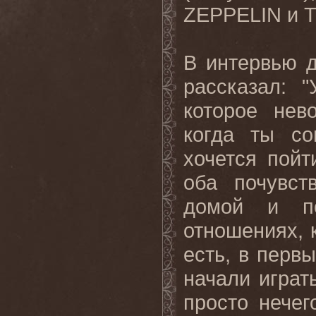
ZEPPELIN
и
T
В интервью д
рассказал: 
которое нев
когда ты со
хочется пойт
оба почувст
домой и по
отношениях, 
есть, в перв
начали играт
просто нечег