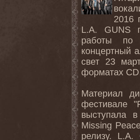
вокал
2016 
L
.
A
.
GUNS
работы по 
концертный а
свет 23 ма
форматах
CD
Материал ди
фестивале "
выступала в
Missing
Peac
релизу.
L
.
A
.