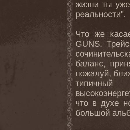
жизни ты уже
реальности".
Что же каса
GUNS, Трейс
сочинитель
баланс, прин
пожалуй, ближ
типичны
высокоэнерге
что в духе н
большой альб