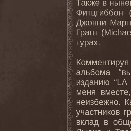
Также в ныне
Фитцгиббон 
Джонни Марти
Грант (Michae
турах.
Комментируя
альбома “в
изданию “LA 
меня вместе
неизбежно. К
участников г
вклад в общ