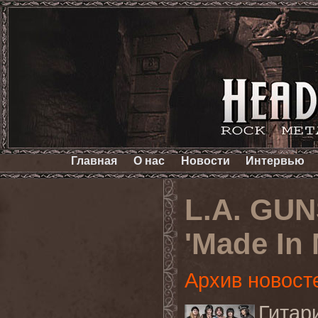
Главная
О нас
Новости
Интервью
L.A. GUN
'Made In 
Архив новост
Гитар