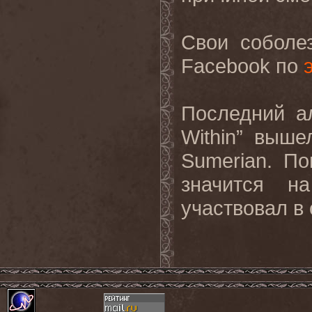
Свои соболе
Facebook
по
Последний а
Within
” выше
Sumerian. П
значится н
участвовал в