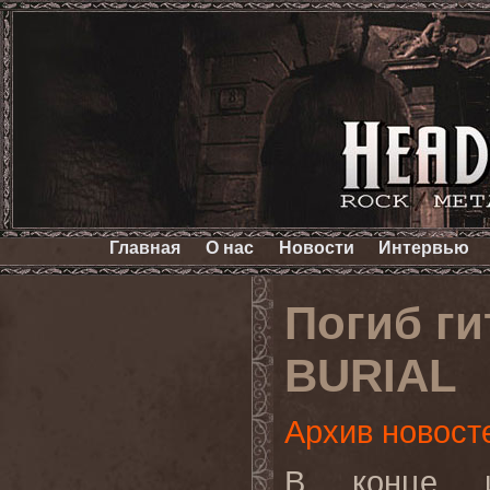
Главная
О нас
Новости
Интервью
Погиб г
BURIAL
Архив новост
В конце ию