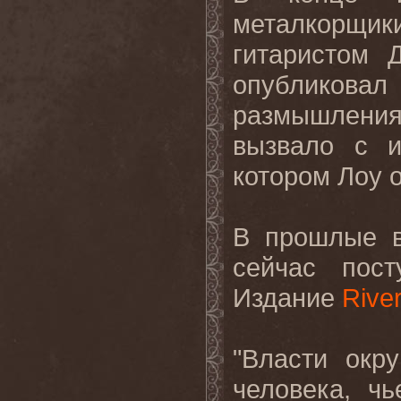
металкорщи
гитаристом 
опублико
размышления
вызвало с и
котором Лоу 
В прошлые в
сейчас пос
Издание
Rive
"Власти окр
человека, ч