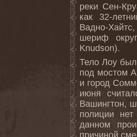
реки Сен-Кр
как 32-летн
Вадно-Хайтс
шериф округ
Knudson
).
Тело Лоу был
под мостом 
и город Сомм
июня считал
Вашингтон, ш
полиции нет
данном прои
причиной сме