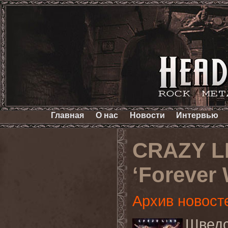
Главная
О нас
Новости
Интервью
CRAZY L
‘Forever 
Архив новост
Швед