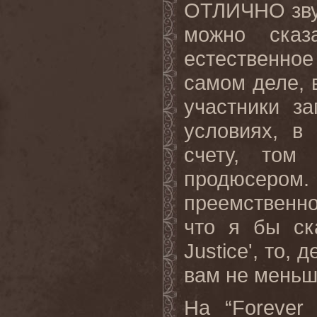
ОТЛИЧНО зву
можно сказ
естественное
самом деле, 
участники з
условиях, в
счету, том
продюсер
преемственнос
что я бы ск
Justice
', то,
вам не меньш
На “
Forever