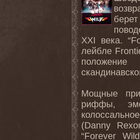
возвр
берет
повод
XXI
века. “
F
лейбле
Fronti
положени
скандинавско
Мощные при
риффы, эм
колоссально
(
Danny
Rexo
“
Forever
Wild