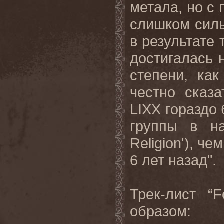
метала, но с
слишком силь
в результате 
достигалась н
степени, ка
честно сказ
LIXX
гораздо 
группы в на
Religion
'), че
6 лет назад".
Трек
-
лист
“F
образом
: