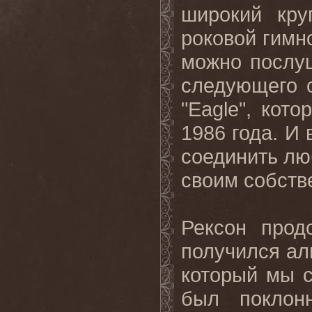
широкий кру
роковой гимн
можно посл
следующего с
"
Eagle
", кото
1986 года. И
соединить люб
своим собств
Рексон прод
получился ал
который мы с
был поклонн