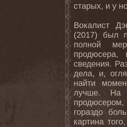
старых, и у 
Вокалист Дэ
(2017) был 
полной ме
продюсера, 
сведения. Ра
дела, и, ог
найти момен
лучше. На
продюсером,
гораздо бол
картина того