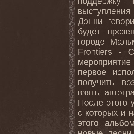
поддержку
выступления –
Дэнни говор
будет през
городе Маль
Frontiers
-
мероприятие 
первое испо
получить во
взять автог
После этого 
с которых и н
этого альбо
новые песни