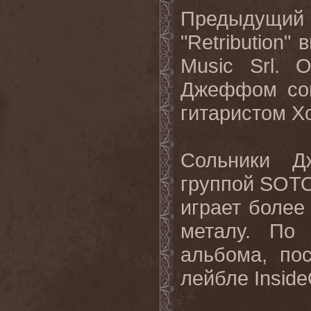
Предыдущ
"Retribution"
Music Srl. 
Джеффом сов
гитаристом Х
Сольники Д
группой SOTO
играет более
металу. По
альбома, по
лейбле Inside