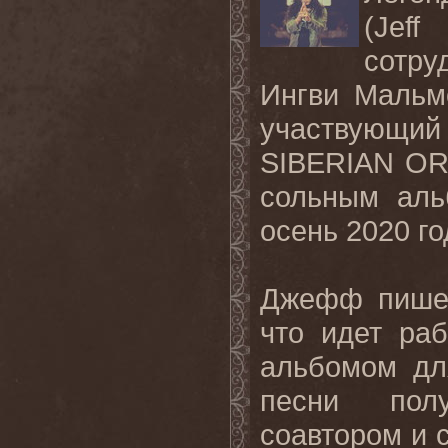
(Jef
сотру
Ингви Мальм
участвующи
SIBERIAN OR
сольным аль
осень 2020 го
Джефф пишет
что идет ра
альбомом для
песни пол
соавтором и 