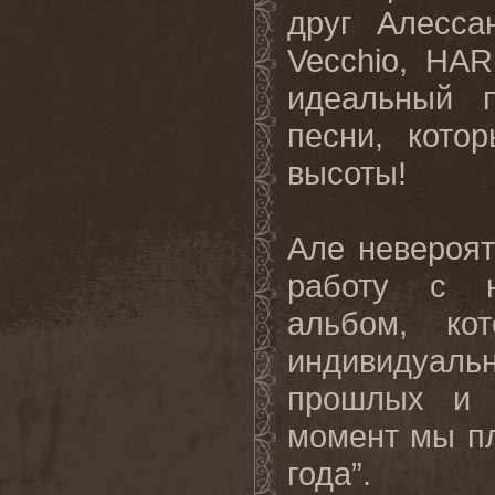
друг Алесса
Vecchio, HA
идеальный п
песни, кото
высоты!
Але невероят
работу с н
альбом, ко
индивидуаль
прошлых и 
момент мы пл
года”.