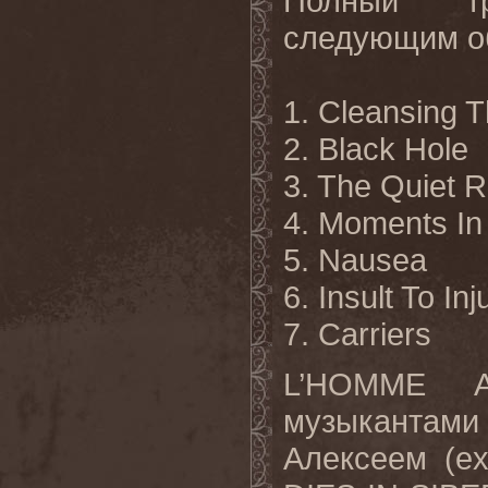
Полный тре
следующим о
1. Cleansing 
2. Black Hole
3. The Quiet 
4. Moments I
5. Nausea
6. Insult To Inj
7. Carriers
L’HOMME A
музыкантам
Алексеем (