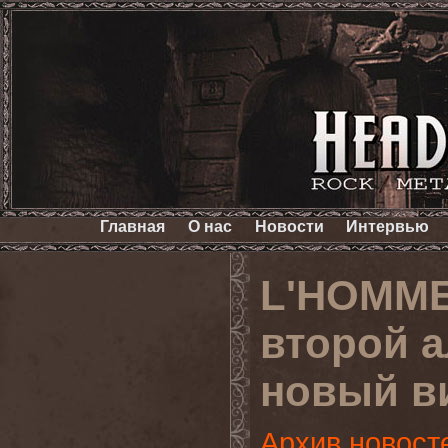
Главная
О нас
Новости
Интервью
L'HOMME
второй 
новый в
Архив новост