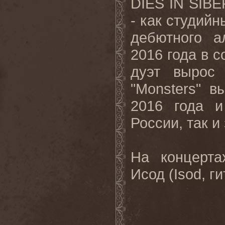
DIES IN SIBE
- как студийн
дебютного а
2016 года в 
дуэт вырос
"Monsters" 
2016 года и
России, так и
На концерта
Исод (Isod, г