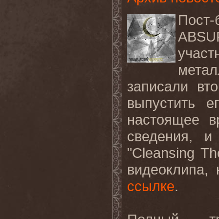
Пост
ABS
уча
метал
записали вт
выпустить е
настоящее в
сведения, и
"Cleansing T
видеоклипа,
ссылке
.