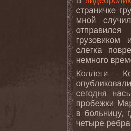
В
видеороли
страничке гр
мной случил
отправился
грузовиком 
слегка повр
немного врем
Коллеги 
опубликовали
сегодня нас
пробежки Мар
в больницу, 
четыре ребра