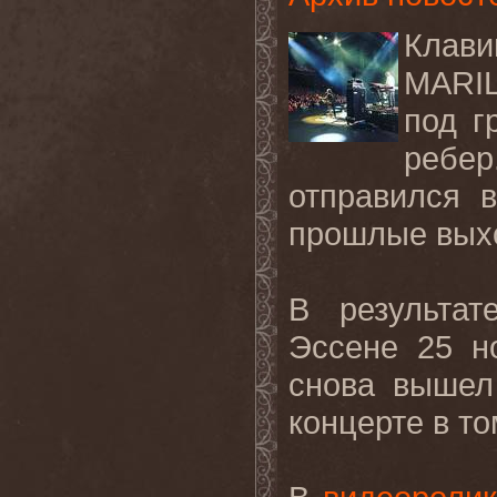
Клави
MARI
под г
ребер
отправился 
прошлые вых
В результат
Эссене 25 н
снова вышел
концерте в то