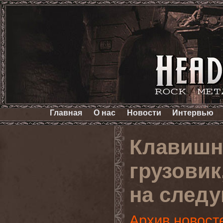
Главная
О нас
Новости
Интервью
Клавишн
грузовик
на след
Архив новост