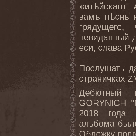
житѣйскаго.
вамъ пѣснь 
грядущего,
невиданный д
еси, слава Рус
Послушать д
страничках 
Дебютный 
GORYNICH "M
2018 года 
альбома было
Обложку подго