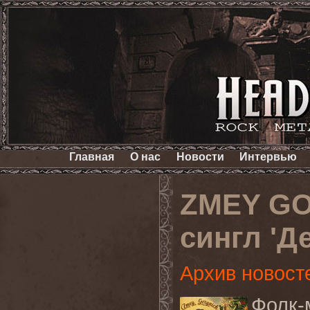
Главная
О нас
Новости
Интервью
ZMEY GO
сингл 'Д
Архив новост
Фолк