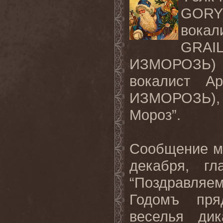
GORY
вокал
GRA
ИЗМОРОЗЬ)
вокалист Ар
ИЗМОРОЗЬ), 
Мороз”.
Сообщение м
декабря, гл
“Поздравляе
Годомъ пря
веселья дик